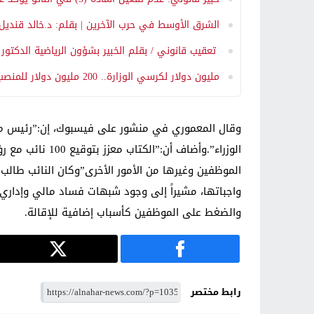
الشرق الأوسط في حرب الآخرين | بقلم: د.خالد قنديل
تعقيب قانوني / بقلم الخبير بشؤون الرياضية الدكتور ن
مليون دولار لكرسي الوزارة.. 200 مليون دولار للمنصب السيادي – قصص عن تجارة المناصب
وقال المعموري في منشور على فيسبوك، إن:”رئيس مجلس
الوزراء”.وأضاف
الموظفين وغيرها من الأمور الأخرى”وكان النائب طالب
واجباتها، مشيراً إلى وجود شبهات فساد مالي وإداري و
والضغط على الموظفين كأسباب إضافية للإقالة.
رابط مختصر