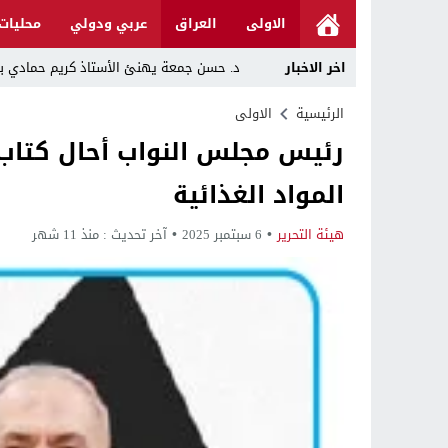
الاولى
العراق
عربي ودولي
محليات
اخر الاخبار
د. حسن جمعة يهنئ الأستاذ كريم حمادي برئا
خلية الإعلام الأمني: الحكومة ماضية في حص
الرئيسية
الاولى
رئيس مجلس النواب أحال كتاب إ
الرجل المناسب في المكان المناسب ..
المواد الغذائية
قراءة نقدية في مرثية الوصل للكاتب عباس ا
تحت عنوان “أقلام للمأجورين وسقوط في فخ 
هيئة التحرير
6 سبتمبر 2025
آخر تحديث :
منذ 11 شهر
في لقاء يجمع صانع المحتوى العراقي علي عادل مع الدبلوماسي الأمريكي السابق جوي هود (Joey Hood)، السف
العراق: لا تهديد على الحدود مع سوريا وتحر