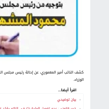
كشف النائب أمير المعموري، عن إحالة رئيس مجلس الن
الوزراء.
اقرأ أيضا...
بيان توضيحي
خبير قانوني: عدم تفعيل المادة (5) في الناتو يؤكد غياب الاعتداء وانتفاء ذريعة الحرب على إيران