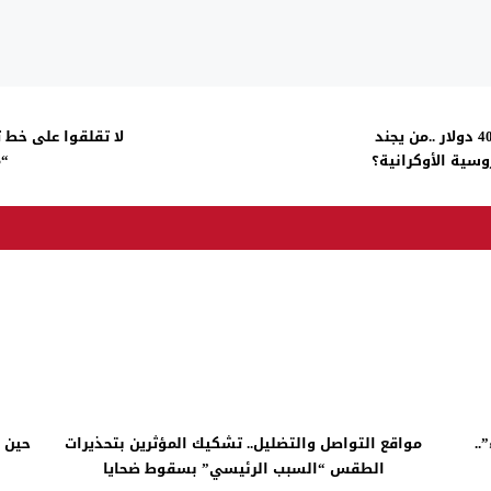
يتقاضون رواتب شهرية ما بين 2000 إلى 4000 دولار ..من يجند
لا تقلقوا على خط 
وسية الأوكرانية؟
“م
..
مواقع التواصل والتضليل.. تشكيك المؤثرين بتحذيرات
حين يصم
الطقس “السبب الرئيسي” بسقوط ضحايا