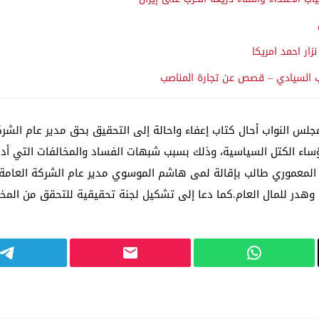
زار احمد امريكا
 النواب أحال كتاب إعفاء واحالة إلى التحقيق بحق مدير عام الشركة
 أن:”الكتاب معزز بتوقيع 100 نائب مع رؤساء الكتل السياسية، وذلك بسبب شبهات الفساد وا
 المعموري طالب بإقالة لمى هاشم الموسوي مدير عام الشركة العامة ل
هدر للمال العام.كما دعا إلى تشكيل لجنة تحقيقية للتحقق من المخالفا