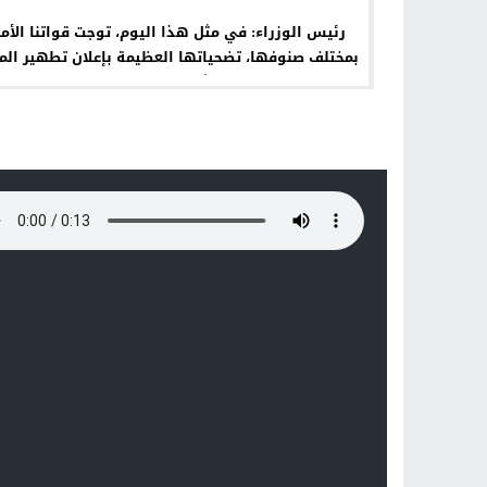
رئيس الوزراء: في مثل هذا اليوم، توجت قواتنا الأمن
بمختلف صنوفها، تضحياتها العظيمة بإعلان تطهير ال
من دنس عصابات داعش الإرهابية، وهزيمة قوى الإر
التي انكسرت شوكتها بفعل بطولات العراقيين.