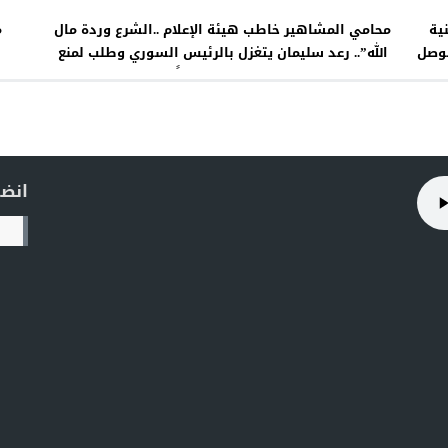
ية
محامي المشاهير خاطب هيئة الإعلام ..الشرع وردة مال
م
موصل
الله”.. رعد سليمان يتغزل بالرئيس السوري وطلب لمنع
هاب
ظهوره إعلامياً
انضم