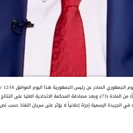
استناداً إلى أحكام المادة (54) من الدستور والبند (رابعاً) من المادة (73)، وبعد مصادقة الم