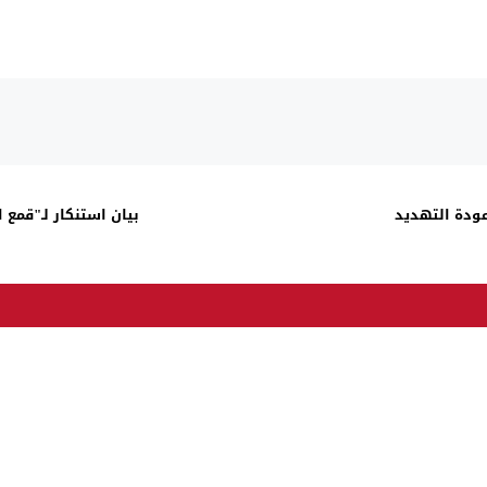
عودة التهديد
بيان استنكار لـ"قمع 