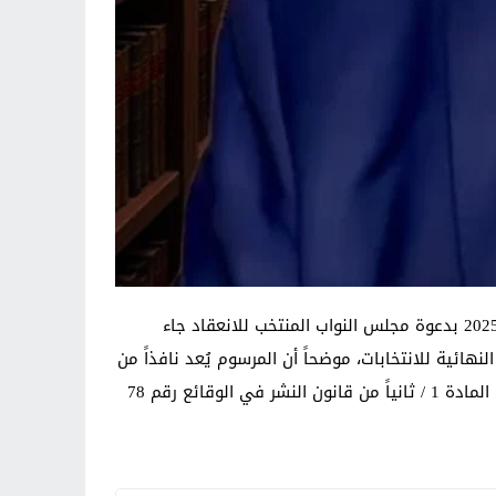
قال الخبير القانوني المستشار سالم حواس ” إن المرسوم الجمهوري الصادر عن رئيس الجمهورية هذا اليوم الموافق 12/16 /2025 بدعوة مجلس النواب المنتخب للانعقاد جاء
حكمة الاتحادية العليا على النتائج النهائية للانتخابات، موضحاً أن المرسوم يُعد نافذاً من
تاريخ صدوره في 16 كانون الأول 2025، فيما يُعد نشره في الجريدة الرسمية إجراءً إعلانياً لا يؤثر على سريان النفاذ حسب نص المادة 1 / ثانياً من قانون النشر في الوقائع رقم 78