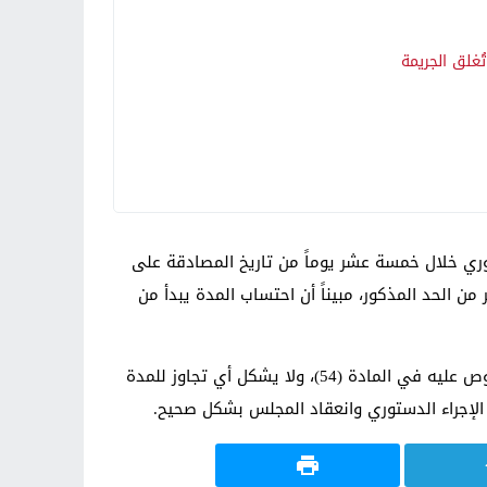
ُغلق الجريمة
مرسوم جمهوري خلال خمسة عشر يوماً من تاريخ المصادقة على
 من الحد المذكور، مبيناً أن احتساب المدة يبدأ من
وأكد المستشار حواس ” أن تحديد موعد الجلسة الأولى يوم 29 كانون الأول 2025 ينسجم مع الإطار الزمني الدستوري المنصوص عليه في المادة (54)، ولا يشكل أي تجاوز للمدة
الإجراء الدستوري وانعقاد المجلس بشكل صحيح.