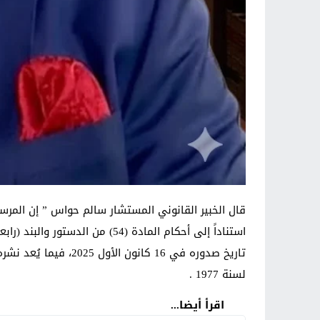
لسنة 1977 .
اقرأ أيضا...