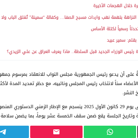
ة خلال الهجمات الأخيرة
النزاهة بتهمة نهب واردات مسبح الصفا… وكفالة “سمينة” تُغلق الباب ولا ت
دثاً رسمياً لكتلة الأساس
قلم: سمير عبيد
رئيس الوزراء الجديد قبل السلطة.. ماذا يعرف العراق عن علي الزيدي؟
) من الدستور نصّت صراحةً على أن يدعو رئيس الجمهورية مجلس النواب للانعقاد ب
ر الأعضاء سناً لانتخاب رئيس المجلس ونائبيه، مع حظر تمديد المدة لأكثر
 النشر.
دقة وتاريخ الجلسة يقع ضمن سقف الخمسة عشر يوماً، بما يضمن سلامة 