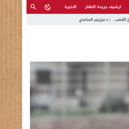
ارشيف جريدة النهار
الاخيرة
ح القصب… | د.عزيزجبر الساعدي
ل تغرق قرى شمال نينوى والأهالي يستغيثون
 تراكم أخطاء الإدارة والفساد
حية وتدعو إلى تحري الدقة