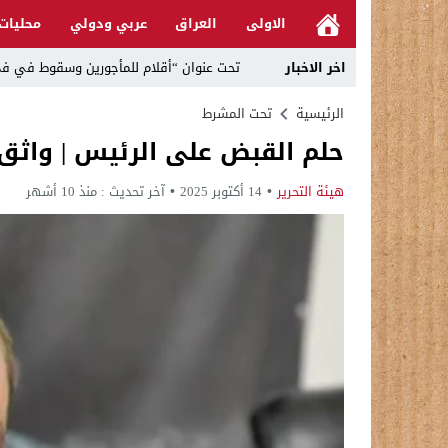
الاولى
العراق
عربي ودولي
محليات
اخر الاخبار
تحت عنوان “أقلام للمأجورين وسقوط في فخ 
في لقاء يجمع صانع المحتوى العراقي علي عادل مع الدبلوماسي الأمريكي السابق جوي هود (Joey Hood)، السف
الرئيسية
تحت المشرط
حلم القبض على الرئيس | واثق ا
العراق: لا تهديد على الحدود مع سوريا وتحر
بينهم ضابطان.. توقيف أربعة منتسبين بشر
هيئة التحرير
14 أكتوبر 2025
آخر تحديث :
منذ 10 أشهر
نفوق جماعي”.. تحذير من كارثة بيئية تهدد 
الإطاحة بمتهم وفق المادة 4 إرهاب بعد استدراجه من خارج العراق