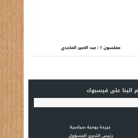
مفلسون !! / عبد الامير الماجدي
 الينا على فيسبوك
جريدة يومية سياسية
رئيس التحرير المسؤول