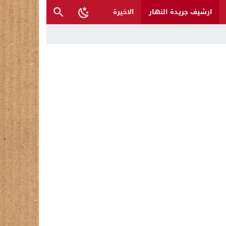
ارشيف جريدة النهار
الاخيرة
ح القصب… | د.عزيزجبر الساعدي
ل تغرق قرى شمال نينوى والأهالي يستغيثون