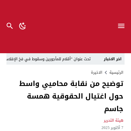
اخر الاخبار
تحت عنوان “أقلام للمأجورين وسقوط في فخ الإفلاس الإع
في لقاء يجمع صانع المحتوى العراقي علي عادل مع الدبلوماسي الأمريكي السابق جوي هود (Joey Hood)، السفير الأمريكي السابق لدى تونس،
الرئيسية
الاخيرة
توضيح من نقابة محاميي واسط
العراق: لا تهديد على الحدود مع سوريا وتحركات القوات ا
حول اغتيال الحقوقية همسة
بينهم ضابطان.. توقيف أربعة منتسبين بشرطة النجف بت
نفوق جماعي”.. تحذير من كارثة بيئية تهدد أهوار الجنوب
جاسم
الإطاحة بمتهم وفق المادة 4 إرهاب بعد استدراجه من خارج العراق
هيئة التحرير
7 أكتوبر 2025