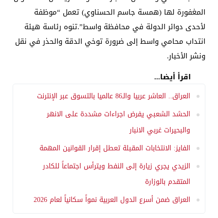
المغفورة لها (همسة جاسم الحسناوي) تعمل “موظفة
لأحدى دوائر الدولة في محافظة واسط”.تنوه رئاسة هيئة
انتداب محامي واسط إلى ضرورة توخي الدقة والحذر في نقل
ونشر الأخبار.
اقرأ أيضا...
العراق.. العاشر عربيا والـ86 عالميا بالتسوق عبر الإنترنت
الحشد الشعبي يفرض اجراءات مشددة على الانهر
والبحيرات غربي الانبار
الفايز: الانتخابات المقبلة تعطل إقرار القوانين المهمة
الزيدي يجري زيارة إلى النفط ويترأس اجتماعاً للكادر
المتقدم بالوزارة
العراق ضمن أسرع الدول العربية نمواً سكانياً لعام 2026