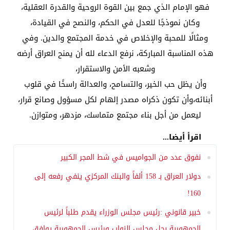
فهو الإمام الذي جمع بين القوة الروحية والقدرة العقلية،
وكان نموذجًا للعدل في الحكم، والنصح في القيادة،
ومثالًا للمحبة والإخلاص في خدمة المجتمع والدين. وفي
هذه المناسبة المباركة، نرفع الدعاء لله أن يمنح العراق أرضه
وشعبه الأمن والاستقرار،
وأن يظل حب الخير، والتسامح، والعدالة راسخًا في قلوب
أبنائه،وأن تكون ذكراه مصدر إلهام لكل مسؤول وصانع قرار،
ليعمل من أجل بناء مجتمع متماسك، مزدهر، ومتوازن.
اقرأ أيضا...
نفوق عدد من الجواميس في شط المجر الكبير
دولار العراق بـ 158 ألفاً والبنك المركزي ينفي رفعه إلى
160!
خبير قانوني :رئيس مجلس الوزراء يقدم طلباً لرئيس
الجمهورية بحل مجلس النواب ورئيس الجمهورية يوافق