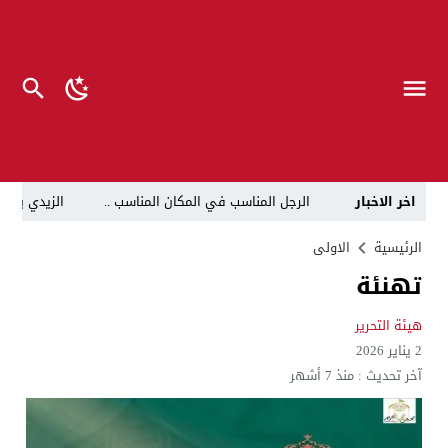
اخر الاخبار
الرجل المناسب في المكان المناسب ..
الزيدي يكلّ
قراءة نقدية في مرثية الوصل للكاتب عباس الزركاني….. د
الرئيسية
الاولى
تهنئة
تحت عنوان “أقلام للمأجورين وسقوط في فخ الإفلاس الإع
في لقاء يجمع صانع المحتوى العراقي علي عادل مع الدبلوماسي الأمريكي السابق جوي هود (Joey Hood)، السفير الأمريكي السابق لدى تونس،
هيئة التحرير
2 يناير 2026
العراق: لا تهديد على الحدود مع سوريا وتحركات القوات ا
آخر تحديث :
منذ 7 أشهر
بينهم ضابطان.. توقيف أربعة منتسبين بشرطة النجف بت
نفوق جماعي”.. تحذير من كارثة بيئية تهدد أهوار الجنوب