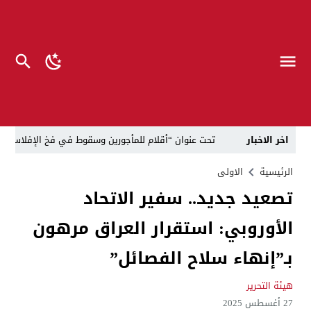
اخر الاخبار
تحت عنوان “أقلام للمأجورين وسقوط في فخ الإفلاس الإع
في لقاء يجمع صانع المحتوى العراقي علي عادل مع الدبلوماسي الأمريكي السابق جوي هود (Joey Hood)، السفير الأمريكي السابق لدى تونس،
الرئيسية
الاولى
تصعيد جديد.. سفير الاتحاد
العراق: لا تهديد على الحدود مع سوريا وتحركات القوات ا
الأوروبي: استقرار العراق مرهون
بينهم ضابطان.. توقيف أربعة منتسبين بشرطة النجف بت
نفوق جماعي”.. تحذير من كارثة بيئية تهدد أهوار الجنوب
بـ”إنهاء سلاح الفصائل”
الإطاحة بمتهم وفق المادة 4 إرهاب بعد استدراجه من خارج العراق
هيئة التحرير
27 أغسطس 2025