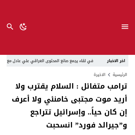
اخر الاخبار
في لقاء يجمع صانع المحتوى العراقي علي عادل مع الدبلوماسي الأمريكي السابق جوي هود (Joey Hood)، السفير الأمريكي السابق لدى تونس،
العراق: لا تهديد على الحدود مع سوريا وتحركات القوات ا
الرئيسية
الاخيرة
ترامب متفائل : السلام يقترب ولا
بينهم ضابطان.. توقيف أربعة منتسبين بشرطة النجف بت
أريد موت مجتبى خامنئي ولا أعرف
نفوق جماعي”.. تحذير من كارثة بيئية تهدد أهوار الجنوب
الإطاحة بمتهم وفق المادة 4 إرهاب بعد استدراجه من خارج العراق
إن كان حياً.. وإسرائيل تتراجع
لن ننتظر الموازنات.. وزير الصحة يمنح أولوية العقود للشر
و”جيرالد فورد” انسحبت
العلاج بعد المرض مكلف”..رئيس الوزراء لديوان الرقابة المال