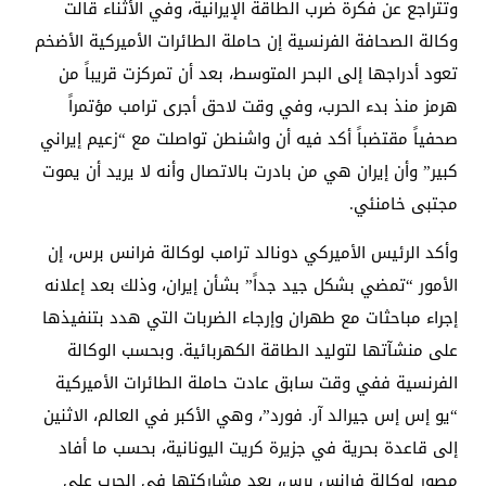
وتتراجع عن فكرة ضرب الطاقة الإيرانية، وفي الأثناء قالت
وكالة الصحافة الفرنسية إن حاملة الطائرات الأميركية الأضخم
تعود أدراجها إلى البحر المتوسط، بعد أن تمركزت قريباً من
هرمز منذ بدء الحرب، وفي وقت لاحق أجرى ترامب مؤتمراً
صحفياً مقتضباً أكد فيه أن واشنطن تواصلت مع “زعيم إيراني
كبير” وأن إيران هي من بادرت بالاتصال وأنه لا يريد أن يموت
مجتبى خامنئي.
وأكد الرئيس الأميركي دونالد ترامب لوكالة فرانس برس، إن
الأمور “تمضي بشكل جيد جداً” بشأن إيران، وذلك بعد إعلانه
إجراء مباحثات مع طهران وإرجاء الضربات التي هدد بتنفيذها
على منشآتها لتوليد الطاقة الكهربائية. وبحسب الوكالة
الفرنسية ففي وقت سابق عادت حاملة الطائرات الأميركية
“يو إس إس جيرالد آر. فورد”، وهي الأكبر في العالم، الاثنين
إلى قاعدة بحرية في جزيرة كريت اليونانية، بحسب ما أفاد
مصور لوكالة فرانس برس، بعد مشاركتها في الحرب على