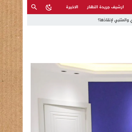
ارشيف جريدة النهار
الاخيرة
 والمتنبي لإنقاذها؟
ح القصب… | د.عزيزجبر الساعدي