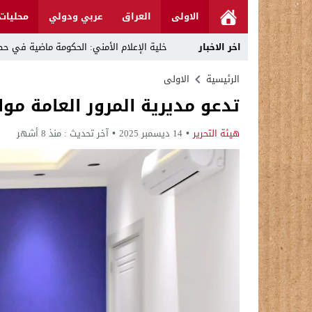
الاولى
العراق
عربي ودولي
محليات
اخر الاخبار
خلية الإعلام الأمني: الحكومة ماضية في حص
الرجل المناسب في المكان المناسب ..
الرئيسية
الاولى
تدعو مديرية المرور العامة مواط
قراءة نقدية في مرثية الوصل للكاتب عباس ا
تحت عنوان “أقلام للمأجورين وسقوط في فخ 
هيئة التحرير
14 ديسمبر 2025
آخر تحديث :
منذ 8 أشهر
في لقاء يجمع صانع المحتوى العراقي علي عادل مع الدبلوماسي الأمريكي السابق جوي هود (Joey Hood)، السف
العراق: لا تهديد على الحدود مع سوريا وتحر
بينهم ضابطان.. توقيف أربعة منتسبين بشر