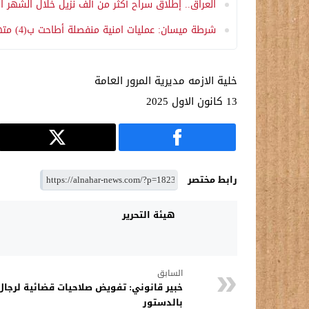
العراق.. إطلاق سراح أكثر من ألف نزيل خلال الشهر 
شرطة ميسان: عمليات امنية منفصلة أطاحت ب(4) متهمين بالقتل العمد والارهاب في قضاء قلعة صالح جنوب المحافظة.
خلية الازمه مديرية المرور العامة
13 كانون الاول 2025
رابط مختصر
هيئة التحرير
السابق
خبير قانوني: تفويض صلاحيات قضائية لرجال
بالدستور