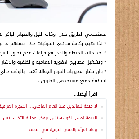
مستخدمي الطريق خلال اوقات الليل والصباح الباكر الانت
* لذا نهيب بكافة سائقي المركبات خلال تنقلهم ما ب
* ⁠اخذ جانب الحيطه والحذر مع مراعات عدم تجاوز السر
* ⁠وتشغيل مصابيح الاضويه الاماميه والخلفيه والاشارات
* وان مفارز مديريات المرور الجواله تعمل بالوقت حال
لسلامة جميع مستخدمي الطريق ،
اقرأ أيضا...
لا منحة للعائدين منذ العام الماضي… الهجرة العراق
الديمقراطي الكوردستاني يرفض عملية انتخاب رئيس 
وفاة امرأة بالحمى النزفية في النجف