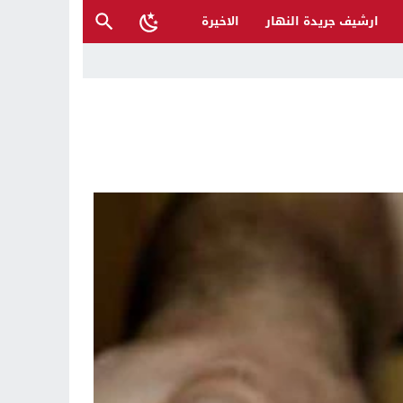
ارشيف جريدة النهار
الاخيرة
ل تغرق قرى شمال نينوى والأهالي يستغيثون
 تراكم أخطاء الإدارة والفساد
حية وتدعو إلى تحري الدقة