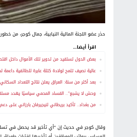
حذر عضو اللجنة المالية النيابية، جمال كوجر، من خطو
اقرأ أيضا...
بعض الدول تستفيد من تدوير تلك الأموال داخل اقتصادا
عالية نصيف تلمح لولادة كتلة عابرة للطائفية داعمة ل
بعد أكثر من سنة: العراق يعلن نتائج التعداد السكان
وحش لا يشبع”.. الفساد المحمي سياسيًا يهدد مستقب
من بغداد.. تأكيد بريطاني لنيجيرفان بارزاني على دعم
وقال كوجر في حديث إن “أي تأخير قد يحصل في تسليم 
المساس برواتب الموظفين أو تأخيرها لفترات طويلة، ل