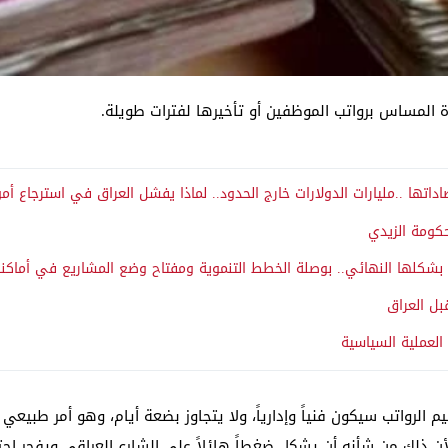
رة المساس برواتب الموظفين أو تأخيرها لفترات طويلة.
تها ..مليارات الدولارات خارج الحدود.. لماذا يفشل العراق في استرجاع أمو
حكومة الزيدي
ي بشكلها النهائي.. بوصلة الخطط التنموية ومفتاح وضع المشاريع في أماكنه
ل العراق
 العملية السياسية
الرواتب سيكون فنياً وإدارياً، ولا يتجاوز بضعة أيام، وهو أمر طبي
أن ذلك من شأنه أن يشكل ضغطاً هائلاً على الشارع العراقي ويفجر اح