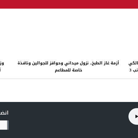
الكي
أزمة غاز الطبخ.. نزول ميداني وحوافز للجوالين ونافذة
مقابل حصول ائتلافه على منصب وزير الخارجية إلى جانب 3
خاصة للمطاعم
أ
الضو
انضم