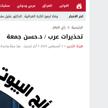
الاولى
العراق
عربي ودولي
محليات
اخر الاخبار
وفاءً لرموز الكرة العراقية.. الدكتور عقي
رئيس الوزراء يوجه بتعطيل الدوام الرسمي في
الرئيسية
رأي النهار
تحذيرات عرب / د.حسن جمعة
د. حسن جمعة يهنئ الأستاذ كريم حمادي برئا
خلية الإعلام الأمني: الحكومة ماضية في حص
هيئة التحرير
3 أغسطس 2025
آخر تحديث :
منذ سنة واحدة
الرجل المناسب في المكان المناسب ..
قراءة نقدية في مرثية الوصل للكاتب عباس ا
تحت عنوان “أقلام للمأجورين وسقوط في فخ 