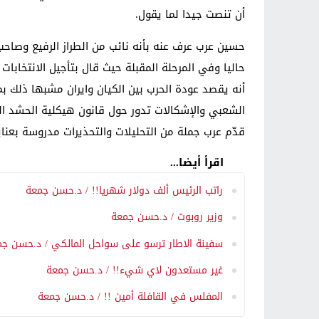
أن تنصت جيدا لما يقول.
حسين عرب عرف عنه بأنه نائب من الطراز الرفيع وصاح
حاليا وفي المرحلة المقبلة حيث قال بتأجيل الانتخابا
أنه يقصد عودة الحرب بين الكيان وايران مشبها ذلك بم
الشعبي والإشكالات تدور حول قانون هيكلية الحشد ال
قدّم عرب جملة من التحليلات والتحذيرات مدروسة بعنا
اقرأ أيضا...
راتب الرئيس ألف دولار شهريا!! / د.حسن جمعة
وزير روبوت / د.حسن جمعة
سفينة الاطار ترسو على سواحل المالكي / د.حسن جم
غير مستعدون لاي شيء!! / د.حسن جمعة
المفلس في القافلة أمين !! / د.حسن جمعة