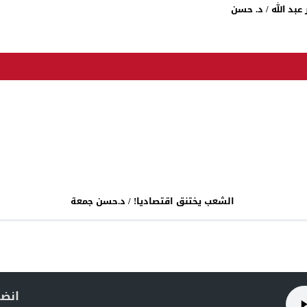
عبد الله / د. حسن
الشعب يختنق اقتصاديا! / د.حسن جمعة
انضم