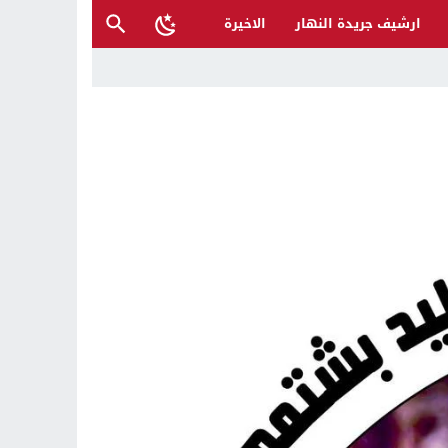
ارشيف جريدة النهار
الاخيرة
أكرم محمد صلى الله عليه وعلى آله
 والمتنبي لإنقاذها؟
ح القصب… | د.عزيزجبر الساعدي