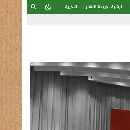
ارشيف جريدة النهار
الاخيرة
 فعلنا ليس موجها ضد الدولة العراقية
 على نفسها !
همين بغرق شاب في بغداد والسليمانية