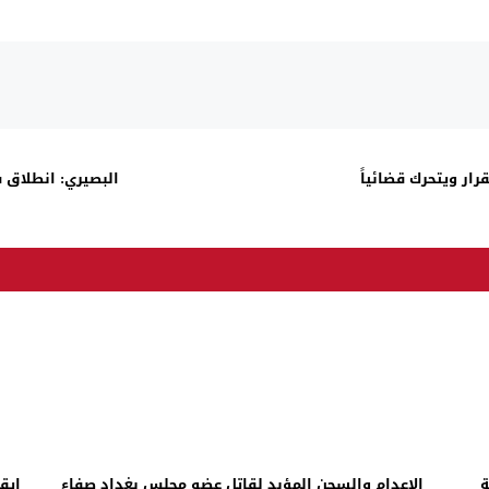
رار ويتحرك قضائياً
البصيري: انطلاق 
ة
الإعدام والسجن المؤبد لقاتل عضو مجلس بغداد صفاء
إيق