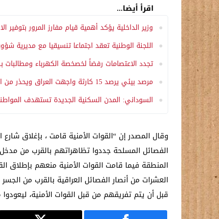
اقرأ أيضا...
وزير الداخلية يؤكد أهمية قيام مفارز المرور بتوفير الا
اللجنة الوطنية تعقد اجتماعا تنسيقيا مع مديرية شؤو
تجدد الاعتصامات رفضاً لخصخصة الكهرباء ومطالبات 
مرصد بيئي يرصد 15 كارثة واجهت العراق ويحذر من اتساع التصحر
السوداني: المدن السكنية الجديدة تستهدف المواطن
وقال المصدر إن “القوات الأمنية قامت ، بإغلاق شارع
الفصائل المسلحة جددوا تظاهراتهم بالقرب من مدخل ا
المنطقة فيما قامت القوات الأمنية منعهم بإطلاق ال
العشرات من أنصار الفصائل العراقية بالقرب من الجسر
قبل أن يتم تفريقهم من قبل القوات الأمنية، ليعودوا 