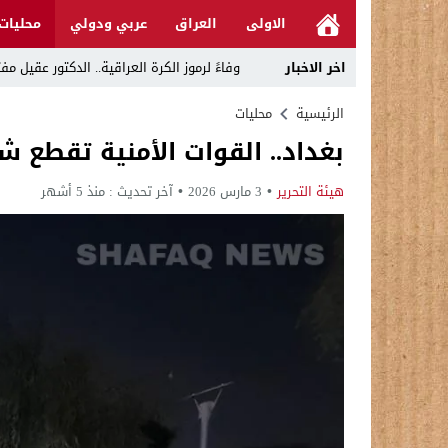
الاولى
العراق
عربي ودولي
محليات
اخر الاخبار
وفاءً لرموز الكرة العراقية.. الدكتور عقي
رئيس الوزراء يوجه بتعطيل الدوام الرسمي في
الرئيسية
محليات
بغداد.. القوات الأمنية تقطع 
د. حسن جمعة يهنئ الأستاذ كريم حمادي برئا
خلية الإعلام الأمني: الحكومة ماضية في حص
هيئة التحرير
3 مارس 2026
آخر تحديث :
منذ 5 أشهر
الرجل المناسب في المكان المناسب ..
قراءة نقدية في مرثية الوصل للكاتب عباس ا
تحت عنوان “أقلام للمأجورين وسقوط في فخ 