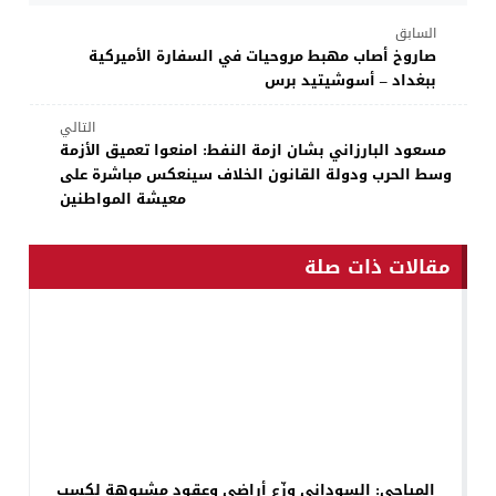
السابق
صاروخ أصاب مهبط مروحيات في السفارة الأميركية
ببغداد – أسوشيتيد برس
التالي
مسعود البارزاني بشان ازمة النفط: امنعوا تعميق الأزمة
وسط الحرب ودولة القانون الخلاف سينعكس مباشرة على
معيشة المواطنين
مقالات ذات صلة
المياحي: السوداني وزّع أراضي وعقود مشبوهة لكسب