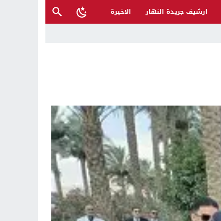
ارشيف جريدة النهار
الاخيرة
 فعلنا ليس موجها ضد الدولة العراقية
 على نفسها !
همين بغرق شاب في بغداد والسليمانية