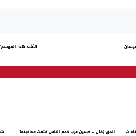
ميسان
الأشد هذا الموسم".
اءات
الحق يُقال… حسين عرب خدم الناس فتمت معاقبته!
شر