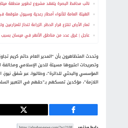
نائب محافظ البصرة يتفقد مشروع تطوير منطقة ميتان
الهيئة العامة للأنواء أمطار رعدية وسيول متوقعة في 
ثمار الأرض تنتزع قرار الحظر..الزراعة تنحاز للمزارعين و
عاجل | غرق عدد من مناطق الأنهر في ميسان بسبب ار
وتحدث المتظاهرون بأن “المدير العام حاتم كريم تج
وتصريحات اعتبروها مسيئة للدين الإسلامي ومخالفة للق
المؤسسي والبحثي للدائرة”، وطالبوا، عبر شفق نيوز، ا
اللازمة”، مؤكدين تمسكهم بـ”حقهم في التعبير السلم
رابط مختصر