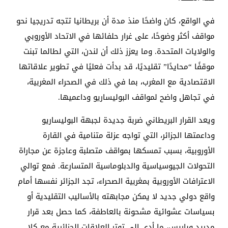
في الواقع، كان واضحًا منذ مدة أن بريطانيا تتجه تدريجيا نحو
مواقف أكثر وضوحًا، على غرار حلفائها في الاتحاد الأوروبي
والولايات المتحدة. وما يعزز ذلك أن لندن، التي لطالما تبنت
موقفًا “محايدًا” تقليديًا، قد بدأت فعليًا في تطوير علاقاتها
الاقتصادية مع المغرب، بما في ذلك في الصحراء المغربية،
في تجاهل واضح لمواقف البوليساريو وداعميها.
ويعد القرار البريطاني ضربة جديدة لجبهة البوليساريو
وداعمتها الجزائر، التي تواجه عزلة متنامية في القارة
الأوروبية، بسبب تمسكها بمواقف متصلبة وعاجزة عن مجاراة
التحولات الجيوسياسية والدبلوماسية المتسارعة. فمع توالي
الاعترافات الأوروبية بمغربية الصحراء، تجد الجزائر نفسها أمام
واقع دولي جديد لا يمكن مجابهته بالأساليب التقليدية أو
بسياسات عشوائية مشحونة بالعاطفة، كما حصل بعد قرار
مدريد وباريس، ما أدى إلى توتر العلاقات الجزائرية مع كلا