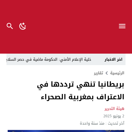
اخر الاخبار
خلية الإعلام الأمني: الحكومة ماضية في حصر السلاح بيد
الرجل المناسب في المكان المناسب ..
الزيدي يكلّ
الرئيسية
تقارير
بريطانيا تنهي ترددها في
قراءة نقدية في مرثية الوصل للكاتب عباس الزركاني….. د
الاعتراف بمغربية الصحراء
تحت عنوان “أقلام للمأجورين وسقوط في فخ الإفلاس الإع
في لقاء يجمع صانع المحتوى العراقي علي عادل مع الدبلوماسي الأمريكي السابق جوي هود (Joey Hood)، السفير الأمريكي السابق لدى تونس،
هيئة التحرير
2 يونيو 2025
العراق: لا تهديد على الحدود مع سوريا وتحركات القوات ا
آخر تحديث :
منذ سنة واحدة
بينهم ضابطان.. توقيف أربعة منتسبين بشرطة النجف بت