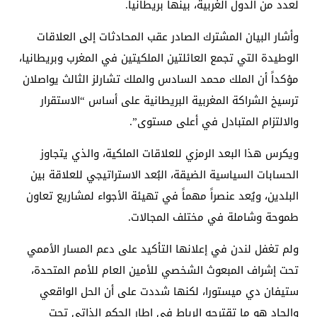
لعدد من الدول الغربية، بينها بريطانيا.
وأشار البيان المشترك الصادر عقب المحادثات إلى العلاقات
الوطيدة التي تجمع العائلتين الملكيتين في المغرب وبريطانيا،
مؤكداً أن الملك محمد السادس والملك تشارلز الثالث يواصلان
ترسيخ الشراكة المغربية البريطانية على أساس “الاستقرار
والالتزام المتبادل في أعلى مستوى”.
ويكرس هذا البعد الرمزي للعلاقات الملكية، والذي يتجاوز
الحسابات السياسية الضيقة، البُعد الاستراتيجي للعلاقة بين
البلدين، ويُعد عنصراً مهماً في تهيئة الأجواء لمشاريع تعاون
طموحة وشاملة في مختلف المجالات.
ولم تغفل لندن في إعلانها التأكيد على دعم المسار الأممي
تحت إشراف المبعوث الشخصي للأمين العام للأمم المتحدة،
ستيفان دي ميستورا، لكنها شددت على أن الحل الواقعي
والجاد هو ما تقترحه الرباط في إطار الحكم الذاتي تحت