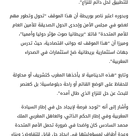
للتطبيق لحل دائم للنزاع”.
وبدوره اعتبر ناصر بوريطة أن هذا الموقف “تحول وتطور مهم
لعضو في مجلس الأمن وإحدى الدول الصديقة للأمين العام
للأمم المتحدة” قائلا “بريطانيا صوت مؤثر دوليا وأمميا”،
ومبرزا أن “هذا الموقف له جوانب اقتصادية، حيث تدرس
جهات استثمارية بريطانية ضخ استثمارات في الصحراء
المغربية”.
وتابع “هذه الدينامية لا يأخذها المغرب كتشريف أو محاولة
للحفاظ على الوضع القائم أو راحة دبلوماسية؛ بل كعنصر
للبحث عن حل للنزاع الذي طال أمده”.
وأشار إلى أنه “توجد فرصة لإيجاد حل في إطار السيادة
المغربية وفي إطار الحكم الذاتي، والعاهل المغربي الملك
محمد السادس كان واضحا في ضرورة تحمل الأمم المتحدة
وعدة أطراف لمسؤوليتها في إيجاد حل قابل للتفاوض؛ وبناء