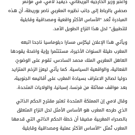
واعتبر وزير الخارجية البريطاني، ديفيد لامي، في مؤتمر
صحفي بالرباط إلى جانب نظيره المغربي ناصر بوريطة، أن هذه
المبادرة تُعد “الأساس الأكثر واقعية ومصداقية وقابلية
للتطبيق” لحل هذا النزاع الطويل الأمد.
ويأتي هذا الإعلان ليكرّس مسارا دبلوماسيا ناجحا اتبعه
المغرب طيلة السنوات الأخيرة، مستتثمرا رؤية واضحة يقودها
العاهل المغربي الملك محمد السادس، تقوم على الوضوح،
الفعالية، والواقعية السياسية. كما يأتي ليعزز الزخم المتزايد
دوليا لصالح الاعتراف بسيادة المغرب على أقاليمه الجنوبية،
بعد مواقف مماثلة من فرنسا، إسبانيا، والولايات المتحدة.
وقال لامي إن المملكة المتحدة تعتبر مقترح الحكم الذاتي
الذي طرحه المغرب هو الأساس الأمثل لحل النزاع المتعلق
بالصحراء المغربية مضيفا أن خطة الحكم الذاتي التي قدمها
المغرب تُمثل “الأساس الأكثر عملية ومصداقية وقابلية