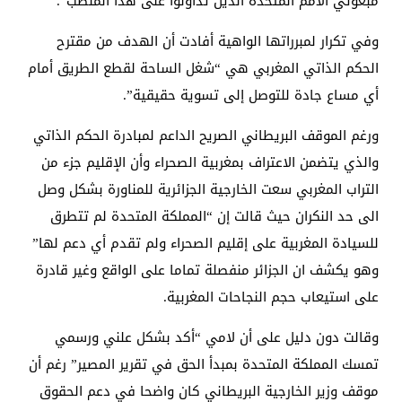
مبعوثي الأمم المتحدة الذين تداولوا على هذا المنصب”.
وفي تكرار لمبرراتها الواهية أفادت أن الهدف من مقترح
الحكم الذاتي المغربي هي “شغل الساحة لقطع الطريق أمام
أي مساع جادة للتوصل إلى تسوية حقيقية”.
ورغم الموقف البريطاني الصريح الداعم لمبادرة الحكم الذاتي
والذي يتضمن الاعتراف بمغربية الصحراء وأن الإقليم جزء من
التراب المغربي سعت الخارجية الجزائرية للمناورة بشكل وصل
الى حد النكران حيث قالت إن “المملكة المتحدة لم تتطرق
للسيادة المغربية على إقليم الصحراء ولم تقدم أي دعم لها”
وهو يكشف ان الجزائر منفصلة تماما على الواقع وغير قادرة
على استيعاب حجم النجاحات المغربية.
وقالت دون دليل على أن لامي “أكد بشكل علني ورسمي
تمسك المملكة المتحدة بمبدأ الحق في تقرير المصير” رغم أن
موقف وزير الخارجية البريطاني كان واضحا في دعم الحقوق