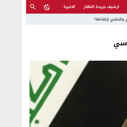
ارشيف جريدة النهار
الاخيرة
 والمتنبي لإنقاذها؟
اسي
ح القصب… | د.عزيزجبر الساعدي