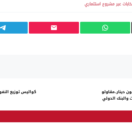
ابات عبر مشروع استثماري
ذي قار يطلبون الدولة 118 ترليون دينار..مقاولو
كواليس توزيع النفوذ
 والبنك الدولي