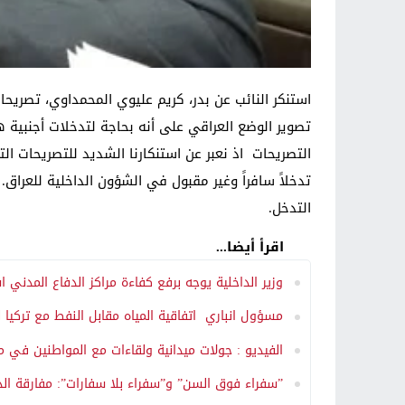
استنكر النائب عن بدر، كريم عليوي المحمداوي، تصريحات
تصوير الوضع العراقي على أنه بحاجة لتدخلات أجنبية ه
التصريحات اذ نعبر عن استنكارنا الشديد للتصريحات ال
تدخلاً سافراً وغير مقبول في الشؤون الداخلية للعراق
التدخل.
اقرأ أيضا...
وزير الداخلية يوجه برفع كفاءة مراكز الدفاع المدني ا
مسؤول انباري اتفاقية المياه مقابل النفط مع تركيا ل
الفيديو : جولات ميدانية ولقاءات مع المواطنين في 
​”سفراء فوق السن” و”سفراء بلا سفارات”: مفارقة الدب