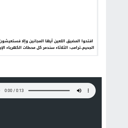
افتحوا المضيق اللعين أيها المجانين وإلا فستعيشون
الجحيم..ترامب: الثلاثاء سندمر كل محطات الكهرباء الإير
إذا لم يفتح هرمز