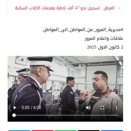
العراق.. تسجيل نحو 47 ألف إصابة بهجمات الكلاب السائبة
#مديرية_المرور_من_المواطن_الى_المواطن
علاقات واعلام المرور
2 كانون الاول 2025