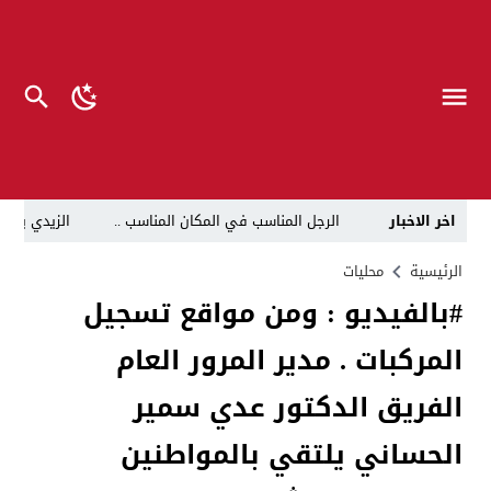
اخر الاخبار
الرجل المناسب في المكان المناسب ..
الزيدي يكلّ
قراءة نقدية في مرثية الوصل للكاتب عباس الزركاني….. د
الرئيسية
محليات
#بالفيديو : ومن مواقع تسجيل
تحت عنوان “أقلام للمأجورين وسقوط في فخ الإفلاس الإع
المركبات . مدير المرور العام
في لقاء يجمع صانع المحتوى العراقي علي عادل مع الدبلوماسي الأمريكي السابق جوي هود (Joey Hood)، السفير الأمريكي السابق لدى تونس،
العراق: لا تهديد على الحدود مع سوريا وتحركات القوات ا
الفريق الدكتور عدي سمير
بينهم ضابطان.. توقيف أربعة منتسبين بشرطة النجف بت
الحساني يلتقي بالمواطنين
نفوق جماعي”.. تحذير من كارثة بيئية تهدد أهوار الجنوب