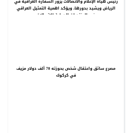
رئيس هيأة الإعلام والاتصالات يزور السفارة العراقية في
الرياض ويشيد بدورها، ويؤكد اهمية التمثيل العراقي
في المنتديات الدولية للاتصالات
مصرع سائق واعتقال شخص بحوزته 70 ألف دولار مزيف
في كركوك