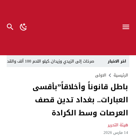
اخر الاخبار
صرخات إلى الزيدي وزيدان..كيلو اللحم 100 ألف والقداحة 5 آلاف في سجون العراق.. تظاهرة العوائل وسط بغداد
الناطق العسكري لا يزعل من أبو فدك.. اللواء النعمان: 
الرئيسية
الاولى
باطل قانوناً وأخلاقاً”بأقسى
“لحين تسمية وزرائها”..الزيدي يوجه وكلاء الوزارات الشا
العبارات.. بغداد تدين قصف
مسيّرات إيرانية تستهدف مقرات حزب معارض كردي قرب ا
القضاء يطيح بموظفين ومعقبين في بلدية الناصرية بحوزت
العرصات وسط الكرادة
الإعلام والاتصالات تتوعد بإجراءات قانونية: لا وكيل رسم
هيئة التحرير
ذي قار.. انطلاق عملية لاعتقال أكثر من 20 شخصاً في البلدية والتسجيل العقاري
14 مارس 2026