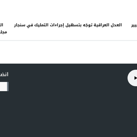
ير
العدل العراقية توجّه بتسهيل إجراءات التمليك في سنجار
ال
مجلس
انضم