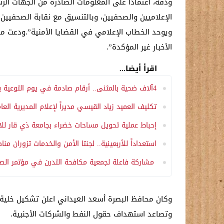
ودقة، اعتماداً على المعلومات الصادرة من الجهات الر
الإعلاميين والصحفيين، وبالتنسيق مع نقابة الصحفيين ال
ويوحد الخطاب الإعلامي في القضايا الأمنية”.ودعت مج
الأخبار غير المؤكدة”.
اقرأ أيضا...
4آلاف ضحية بالمثنى.. أرقام صادمة في يوم التوعية بخطر الألغام
تكليف العميد زياد القيسي مديراً لإعلام المديرية الع
إحباط عملية تحويل مساحات خضراء بجامعة ذي قار للا
استعداداً للأربعينية.. لجنتا الأمن والخدمات تزوران 
مشاركة فاعلة لجمعية مكافحة التدرن في مؤتمر الصح
وكان محافظ البصرة أسعد العيداني اعلن تشكيل خلية
وتصاعد استهداف حقول النفط والشركات الأجنبية.