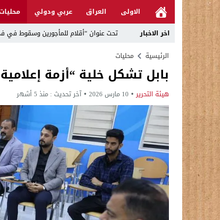
الاولى
العراق
عربي ودولي
محليات
اخر الاخبار
تحت عنوان “أقلام للمأجورين وسقوط في فخ 
في لقاء يجمع صانع المحتوى العراقي علي عادل مع الدبلوماسي الأمريكي السابق جوي هود (Joey Hood)، السف
الرئيسية
محليات
بابل تشكل خلية “أزمة إعلامية
العراق: لا تهديد على الحدود مع سوريا وتحر
بينهم ضابطان.. توقيف أربعة منتسبين بشر
هيئة التحرير
10 مارس 2026
آخر تحديث :
منذ 5 أشهر
نفوق جماعي”.. تحذير من كارثة بيئية تهدد 
الإطاحة بمتهم وفق المادة 4 إرهاب بعد استدراجه من خارج العراق