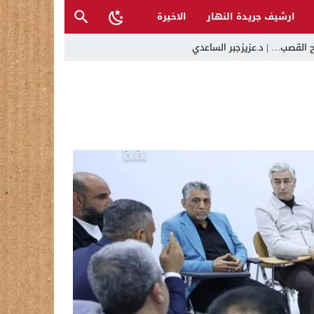
ارشيف جريدة النهار
الاخيرة
ح القصب… | د.عزيزجبر الساعدي
ل تغرق قرى شمال نينوى والأهالي يستغيثون
 تراكم أخطاء الإدارة والفساد
حية وتدعو إلى تحري الدقة