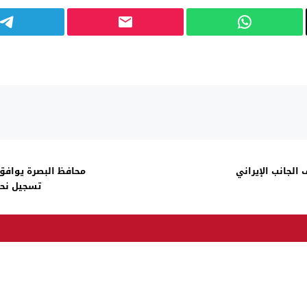
الجانب الإيراني
محافظ البصرة يواف
تسجيل نحو 9000 طفل مصاب بالسكري في ا