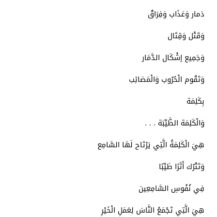
دَمار وَعَذَاب وَفِرَاقٌ
وَقَتْل وَقِتَال
وَجَمِيع إشْكَال الدَّمَار
وَتَقُوم الْحُرُوب وَالْمَصَائِب
بِكَلِمَة
وَالْكَلِمَة الطَّيِّبَة . . .
هِيَ الْكَلِمَةُ الَّتِي يَرْتَاح لَهَا السَّامِع
وَتَتْرُك أَثَرًا طَيِّبًا
فِي نُفُوسِ السَّامِعِين
هِيَ الَّتِي تَجْمَعُ النَّاسَ لِعَمَلِ الْخَيْرِ