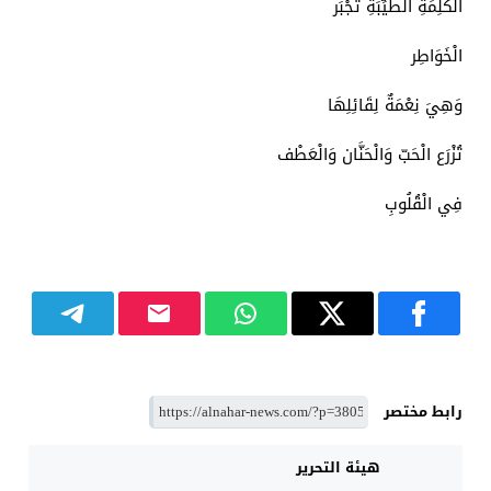
الْكَلِمَةِ الطَّيِّبَةِ تُجْبَر
الْخَوَاطِر
وَهِيَ نِعْمَةٌ لِقَائِلِهَا
تُزْرَع الْحَبّ وَالْحَنَّان وَالْعَطْف
فِي الْقُلُوبِ
رابط مختصر
هيئة التحرير