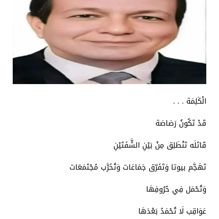
الْكَلِمَة . . .
قَدْ تَكُونُ رَصَاصَة
قَاتَلَه تَنْطَلِق مِنْ بَيْنِ الشَّفَتَيْنِ
تَهَجَّم بيوتا وَتَفَرّق جَمَاعَات وَتُخَرَّب مُجْتَمَعَات
وَتُحْمَل فِي حُرُوفِهَا
عَوَاقِب لَا تُحْمَدُ بَعْدَهَا