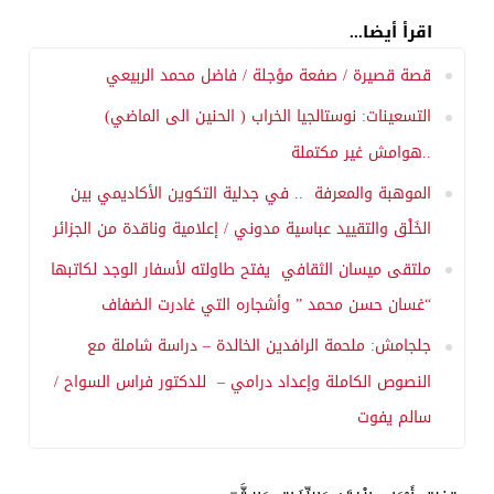
اقرأ أيضا...
قصة قصيرة / صفعة مؤجلة / فاضل محمد الربيعي
التسعينات: نوستالجيا الخراب ( الحنين الى الماضي)
..هوامش غير مكتملة
الموهبة والمعرفة .. في جدلية التكوين الأكاديمي بين
الخَلْق والتقييد عباسية مدوني / إعلامية وناقدة من الجزائر
ملتقى ميسان الثقافي يفتح طاولته لأسفار الوجد لكاتبها
“غسان حسن محمد ” وأشجاره التي غادرت الضفاف
جلجامش: ملحمة الرافدين الخالدة – دراسة شاملة مع
النصوص الكاملة وإعداد درامي – للدكتور فراس السواح /
سالم يفوت