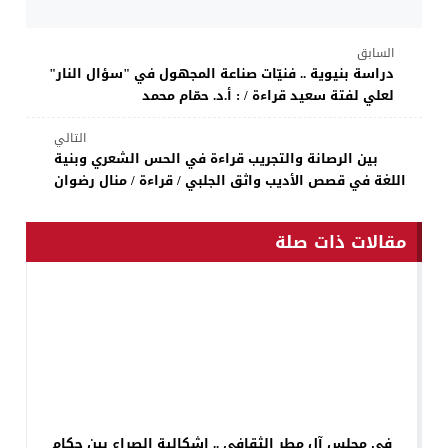
السابق
دراسة بنيوية .. فنيّات صناعة المجهول في "سؤال النار"
لعلي لفتة سعيد قراءة / : أ.د. حمّام محمد
التالي
بين الرصانة والتجريب قراءة في الحس الشعري وبنية
اللغة في قصص الأديب واثق الجلبي / قراءة / منال رضوان
مقالات ذات صلة
في مجلس آل مطر الثقافي .. إشكالية الصراع بين حكام