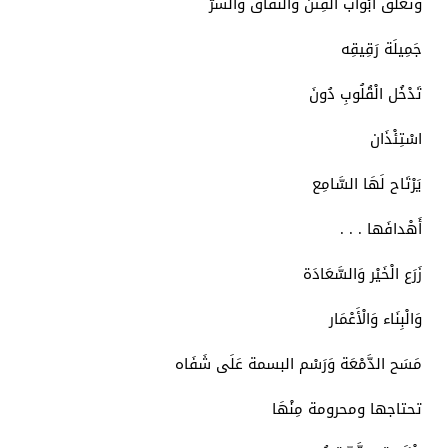
وتغلق أَبْوَاب الْفِتَن وَالنِّفَاق وَالشَّرّ
جَمِيلَة رَقِيقِه
تَدْخُل الْقُلُوبِ دُونَ
اسْتِئْذَان
يَرْتَاح لَهَا السَّامِع
أَهْدافَها . . .
زَرَع الْخَيْر وَالسَّعَادَة
وَالْبِنَاء وَالْأَعْمَار
مَسَح الدَّمْعَة وَرَسْم البسمة عَلَى شَفَاه
تحتاجها ومحرومة مِنْهَا