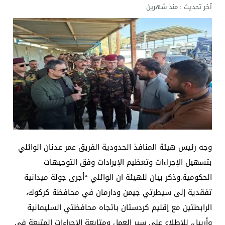
آخر تحديث :
منذ شهرين
الإعلام والاتصالات تتوعد بإجراءات قانونية: لا وكيل رسم
وجه رئيس هيئة المنافذ الحدودية الفريق عمر عدنان الوائلي
بتسهيل الإجراءات وتعظيم الإيرادات وفق التوجيهات
الحكومية.وذكر بيان للهيئة ان الوائلي “أجرى جولة ميدانية
تفقدية إلى سيطرتي جيمن ودارمان في محافظة كركوك،
الرابطتين مع إقليم كردستان باتجاه محافظتي السليمانية
وأربيل، للاطلاع على سير العمل ومتابعة الإجراءات المتبعة في