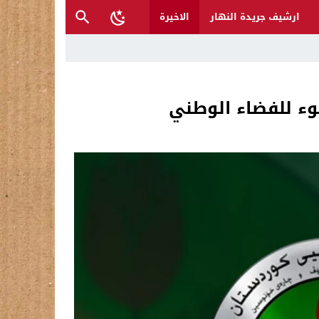
ارشيف جريدة النهار
الاخيرة
 والمتنبي لإنقاذها؟
وء للفضاء الوطني
ح القصب… | د.عزيزجبر الساعدي