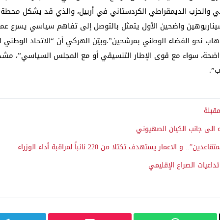
تاني والحزب الديمقراطي الكردستاني في أربيل، والذي قد يشكل محطة
 سيناريوهين واضحين الأول يتمثل بالتوصل إلى تفاهم سياسي يسرع عمل
هاب نحو الفضاء الوطني بمرشحين”.وبيّن الهركي أن “الاتحاد الوطني 
ضحة، سواء مع قوى الإطار التنسيقي أو مع المجلس السياسي”، مشددا
”.
مقبلة
 الى جانب الكيان الصهيوني
مار يستهدف تكتلا من 220 نائباً لمراقبة أداء الوزراء
تداعيات الصراع الإقليمي