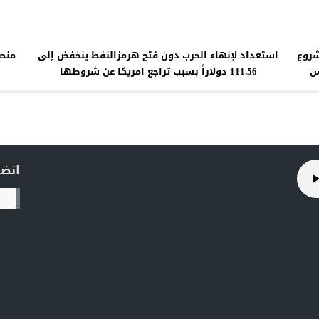
شروع
استعداد لإنهاء الحرب دون فتح هرمزالنفط ينخفض إلى
منصو
س
111.56 دولاراً بسبب تراجع امريكا عن شروطها
انضم