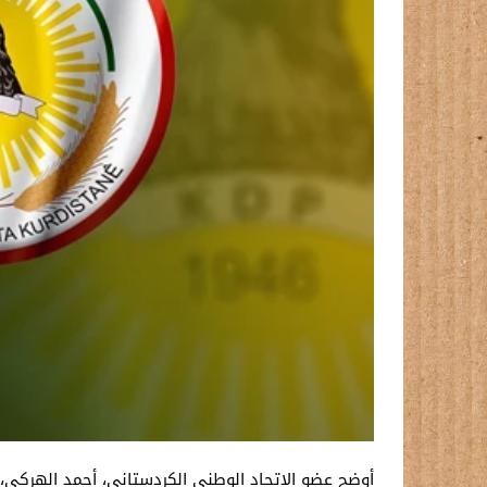
أوضح عضو الاتحاد الوطني الكردستاني، أحمد الهركي، إ