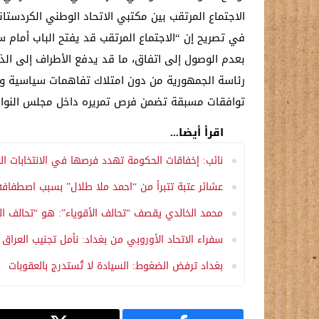
الاجتماع المرتقب بين مكتبي الاتحاد الوطني الكردس
في تصريح إن “الاجتماع المرتقب قد يفتح الباب أمام
بعدم الوصول إلى اتفاق، ما قد يدفع الأطراف إلى الذ
رئاسة الجمهورية من دون امتلاك تفاهمات سياسية وا
توافقات مسبقة تضمن فرص تمريره داخل مجلس النواب
اقرأ أيضا...
نائب: إخفاقات الحكومة تهدد فرصها في الانتخابات ال
عشائر عتبة تتبرأ من “احمد ملا طلال” بسبب اصطفافه
محمد الخالدي يقصف “تحالف الأقوياء”: هو “تحالف المتقاعدين”.. و الاع
سفراء الاتحاد الأوروبي من بغداد: نأمل تجنيب العراق 
بغداد ترفض الضغوط: السيادة لا تُستدرج بالعقوبات