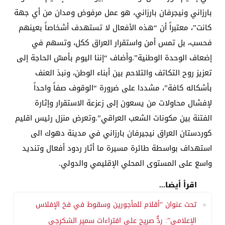
بارزاني ونيجرفان بارزاني، هو عمل مرفوض ومدان من أي جهة
كانت”، معتبراً أن “هذه الأفعال لا تستهدف أشخاصاً بعينهم
فحسب، بل تمس أمن واستقرار العراق ككل، وتسهم في
إضعاف الوحدة الوطنية”.وأضاف “إننا اليوم بأمسّ الحاجة إلى
تعزيز روح التكاتف والتلاحم بين أبناء الوطن، ونبذ العنف
بأشكاله كافة”، مشددا على ضرورة “الوقوف صفاً واحداً
لإفشال محاولات من يسعون إلى زعزعة الاستقرار وإثارة
الفتنة بين مكونات الشعب العراقي”.وتعرض منزل رئيس اقليم
كوردستان العراق نيجيرفان بارزاني في مدينة دهوك الى
استهداف بواسطة طائرة مسيرة ما أثار ردود أفعال وتنديد
واسع على المستوى المحلي الإقليمي والدولي.
اقرأ أيضا...
تحت عنوان “أقلام للمأجورين وسقوط في فخ الإفلاس
الإعلامي”: ردٌّ صريح على افتراءات سمير الشكرجي