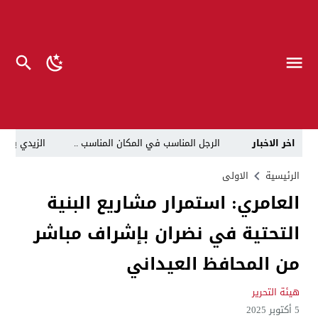
اخر الاخبار
الرجل المناسب في المكان المناسب ..
الزيدي يكلّ
قراءة نقدية في مرثية الوصل للكاتب عباس الزركاني….. د
الرئيسية
الاولى
العامري: استمرار مشاريع البنية
تحت عنوان “أقلام للمأجورين وسقوط في فخ الإفلاس الإع
التحتية في نضران بإشراف مباشر
في لقاء يجمع صانع المحتوى العراقي علي عادل مع الدبلوماسي الأمريكي السابق جوي هود (Joey Hood)، السفير الأمريكي السابق لدى تونس،
العراق: لا تهديد على الحدود مع سوريا وتحركات القوات ا
من المحافظ العيداني
بينهم ضابطان.. توقيف أربعة منتسبين بشرطة النجف بت
هيئة التحرير
نفوق جماعي”.. تحذير من كارثة بيئية تهدد أهوار الجنوب
5 أكتوبر 2025