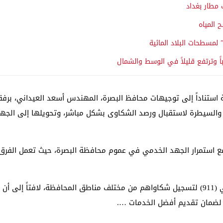
 مطار بغداد
 المياه
 لمسطحات البلاد المائية
اً وترتفع قليلاً في الوسط والشمال
 استناداً إلى توجيهات محافظ البصرة، المهندس أسعد العيداني، برفقة ا
 والسيطرة لاستقبال ورصد الشكاوى بشكل مباشر، وتحويلها إلى الجها
 مع استمرار الجهد الخدمي في عموم محافظة البصرة، حيث تعمل الفرق 
ودعا العامري المواطنين إلى التواصل عبر الرقم المجاني (911) لتسجيل شكاواهم من مختلف مناطق ال
ية لضمان تقديم أفضل الخدمات ….