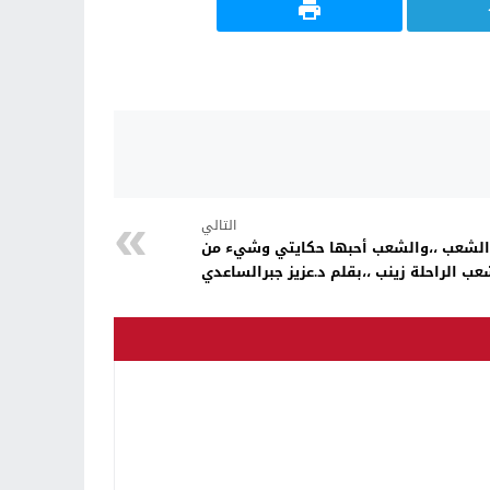
التالي
ت الشعب ،،والشعب أحبها حكايتي وشيء من
عب الراحلة زينب ،،بقلم د.عزيز جبرالساعدي