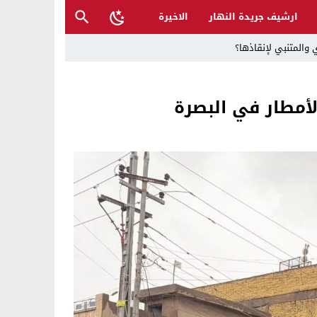
ارشيف جريدة النهار
الاخيرة
 والمتنبي لإنقاذها؟
ح القصب… | د.عزيزجبر الساعدي