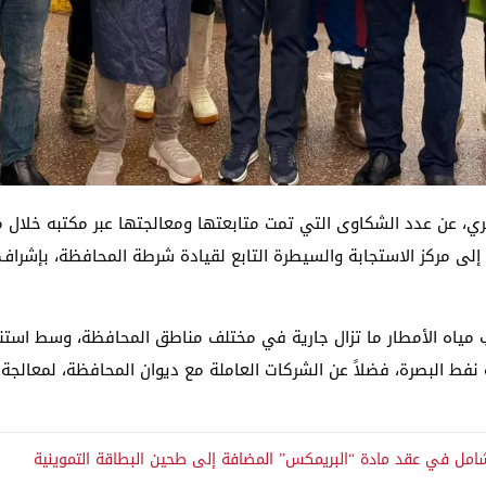
ري، عن عدد الشكاوى التي تمت متابعتها ومعالجتها عبر مكتبه خلال مو
الواردة إلى مركز الاستجابة والسيطرة التابع لقيادة شرطة المحافظة، بإش
مياه الأمطار ما تزال جارية في مختلف مناطق المحافظة، وسط استنف
فط البصرة، فضلاً عن الشركات العاملة مع ديوان المحافظة، لمعالجة 
ل وشامل في عقد مادة “البريمكس” المضافة إلى طحين البطاقة التموينية