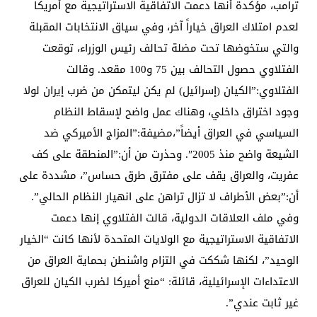
ترامب، مؤكدة أنها دعمت الاتفاقية الاستراتيجية مع أمريكا
لعدم امتلاك العراق خياراً آخر، وفي سياق الانتخابات المقبلة
والتي ستخوضها تحت مضلة تحالف رئيس الوزراء، توقعت
الفتلاوي حصول التحالف بين 75 و100 مقعد. وقالت
الفتلاوي:”الكيان (إسرائيل) لم يكن ليتمكن من ضرب إيران لولا
وجود اختراق داخلي، وهناك عمل واضح لإسقاط النظام
السياسي في العراق أيضاً”،مضيفة:”المزاج الأميركي ضد
الشيعة واضح منذ 2005″. وحذرت من أن:”المنطقة على كف
عفريت، والعراق يقف على مفترق طرق حساس”، مشددة على
أن:”بعض الأطراف لا تزال تراهن على انهيار النظام الحالي”.
وفي ملف العلاقات الدولية، قالت الفتلاوي إنها دعمت
الاتفاقية الاستراتيجية مع الولايات المتحدة لأنها كانت “الخيار
الوحيد”، لكنها شككت في التزام واشنطن بحماية العراق من
الاعتداءات الإسرائيلية، قائلة: “منع أميركا لضرب الكيان للعراق
غير ثابت عندي”.