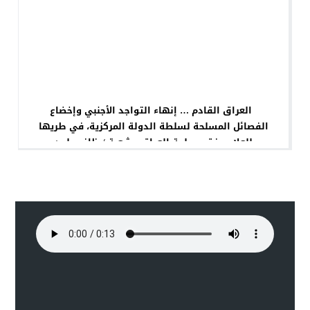
العراق القادم … إنهاء التواجد الأجنبي وإخضاع
الفصائل المسلحة لسلطة الدولة المركزية، في طريها
للعلاج وفق مصلحة العراق وشعبة / ظافر جلود