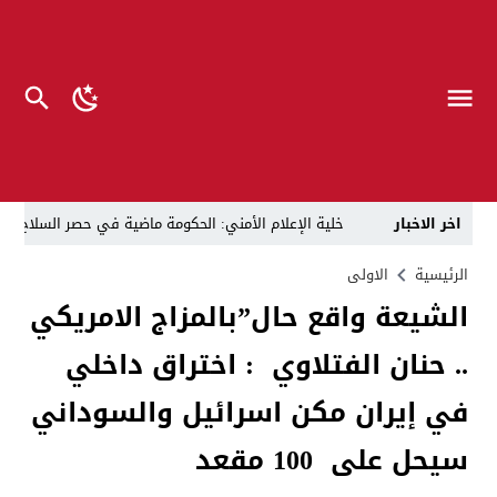
اخر الاخبار
خلية الإعلام الأمني: الحكومة ماضية في حصر السلاح بيد
الرجل المناسب في المكان المناسب ..
الزيدي يكلّ
الرئيسية
الاولى
الشيعة واقع حال”بالمزاج الامريكي
قراءة نقدية في مرثية الوصل للكاتب عباس الزركاني….. د
.. حنان الفتلاوي : اختراق داخلي
تحت عنوان “أقلام للمأجورين وسقوط في فخ الإفلاس الإع
في لقاء يجمع صانع المحتوى العراقي علي عادل مع الدبلوماسي الأمريكي السابق جوي هود (Joey Hood)، السفير الأمريكي السابق لدى تونس،
في إيران مكن اسرائيل والسوداني
العراق: لا تهديد على الحدود مع سوريا وتحركات القوات ا
سيحل على 100 مقعد
بينهم ضابطان.. توقيف أربعة منتسبين بشرطة النجف بت