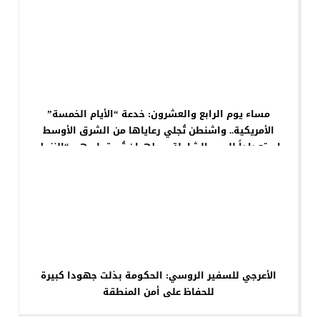
مساء يوم الرابع والعشرون: خدعة “الأيام الخمسة”
الأمريكية.. واشنطن تُجلي رعاياها من الشرق الأوسط
استعداداً للحرب الشاملة، وطهران تُسقط وهم “النزول
عن الشجرة”!
الأعرجي للسفير الروسي: الحكومة بذلت جهودا كبيرة
للحفاظ على أمن المنطقة