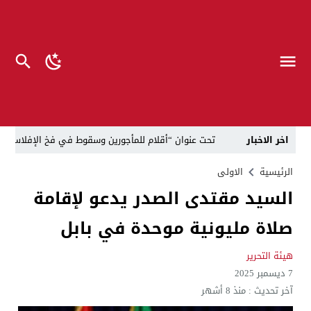
اخر الاخبار
تحت عنوان “أقلام للمأجورين وسقوط في فخ الإفلاس الإع
في لقاء يجمع صانع المحتوى العراقي علي عادل مع الدبلوماسي الأمريكي السابق جوي هود (Joey Hood)، السفير الأمريكي السابق لدى تونس،
الرئيسية
الاولى
السيد مقتدى الصدر يدعو لإقامة
العراق: لا تهديد على الحدود مع سوريا وتحركات القوات ا
صلاة مليونية موحدة في بابل
بينهم ضابطان.. توقيف أربعة منتسبين بشرطة النجف بت
نفوق جماعي”.. تحذير من كارثة بيئية تهدد أهوار الجنوب
هيئة التحرير
7 ديسمبر 2025
الإطاحة بمتهم وفق المادة 4 إرهاب بعد استدراجه من خارج العراق
آخر تحديث :
منذ 8 أشهر