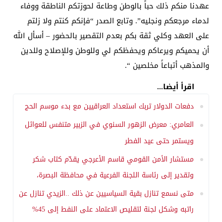
عهدنا منكم ذلك حباً بالوطن وطاعة لحوزتكم الناطقة ووفاء
لدماء مرجعكم ونجليه”. وتابع الصدر “فإنكم كنتم ولا زلتم
على العهد وكلي ثقة بكم بعدم التقصير بالحضور – أسأل الله
أن يحميكم ويرعاكم ويحفظكم لي وللوطن وللإصلاح وللدين
والمذهب أتباعاً مخلصين “.
اقرأ أيضا...
دفعات الدولار تربك استعداد العراقيين مع بدء موسم الحج
العامري: معرض الزهور السنوي في الزبير متنفس للعوائل
ويستمر حتى عيد الفطر
مستشار الأمن القومي قاسم الأعرجي يقدّم كتاب شكر
وتقدير إلى رئاسة اللجنة الفرعية في محافظة البصرة،
متى نسمع تنازل بقية السياسيين عن ذلك ..الزيدي تنازل عن
راتبه وشكل لجنة لتقليص الاعتماد على النفط إلى 45%