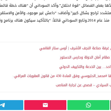
 تعدّها بعض الفصائل “قوة احتلال”.وأكد السوداني أن “هناك خطة قائ
التحالف”، في إشارة إلى الدول المشاركة في التحالف منذ عام 2014.وتابع السوداني قائلاً:
 غرفة صناعة النجف الأشرف | أوس ستار الغانمي
مّام أمان الدولة وحارس الدستور
احد… بين الخدعة والتكييف الدولي
ق المادة 430 من قانون العقوبات العراقي.