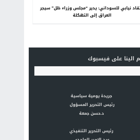
تقاد نيابي للسوداني: يدير “مجلس وزراء ظل” سيجر
العراق إلى التهكلة
 الينا على فيسبوك
جريدة يومية سياسية
رئيس التحرير المسؤول
د.حسن جمعة
رئيس التحرير التنفيذي
عبد الامير الماجدي