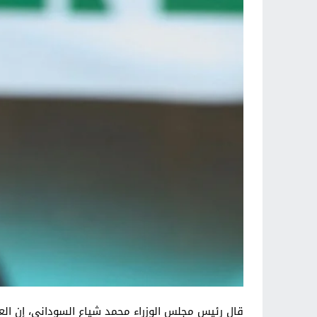
قال رئيس مجلس الوزراء محمد شياع السوداني، إن الع