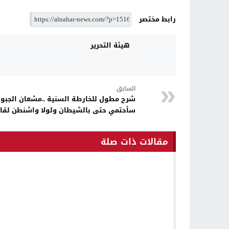
رابط مختصر
هيئة التحرير
السابق
شرح مطول للخارطة السنية ..مشعان الجبور
سأحتمي حتى بالشيطان ولولا واشنطن لقاد
مقالات ذات صلة