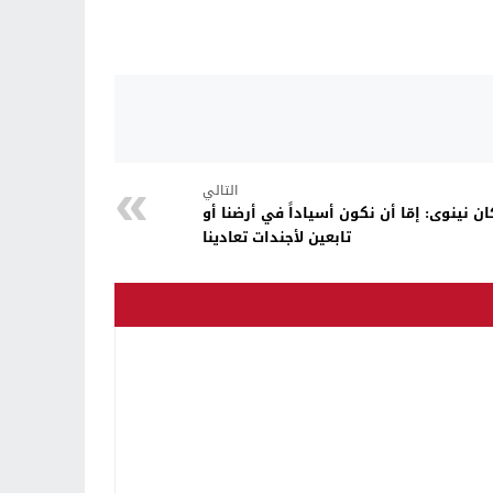
التالي
 نينوى: إمّا أن نكون أسياداً في أرضنا أو
تابعين لأجندات تعادينا