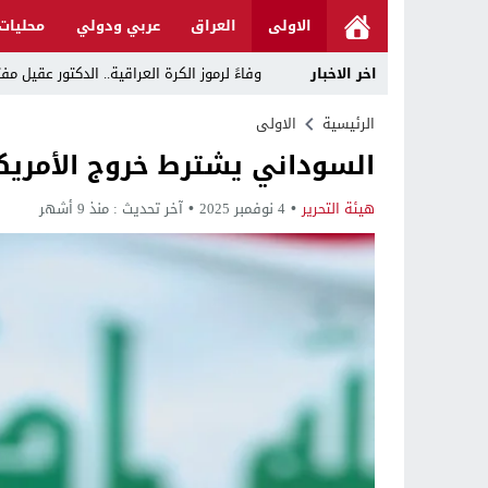
الاولى
العراق
عربي ودولي
محليات
اخر الاخبار
وفاءً لرموز الكرة العراقية.. الدكتور عقي
رئيس الوزراء يوجه بتعطيل الدوام الرسمي في
الرئيسية
الاولى
السوداني يشترط خروج الأمريكا
د. حسن جمعة يهنئ الأستاذ كريم حمادي برئا
خلية الإعلام الأمني: الحكومة ماضية في حص
هيئة التحرير
4 نوفمبر 2025
آخر تحديث :
منذ 9 أشهر
الرجل المناسب في المكان المناسب ..
قراءة نقدية في مرثية الوصل للكاتب عباس ا
تحت عنوان “أقلام للمأجورين وسقوط في فخ 