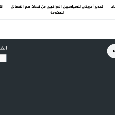
اد
تحذير أمريكي للسياسيين العراقيين من تبعات ضم الفصائل
ان
للحكومة
انضم