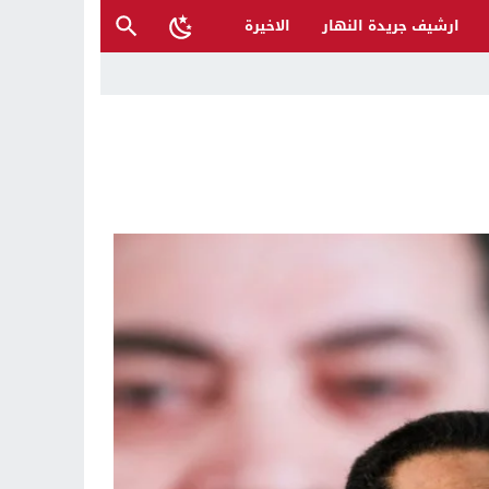
ارشيف جريدة النهار
الاخيرة
أكرم محمد صلى الله عليه وعلى آله
 والمتنبي لإنقاذها؟
ح القصب… | د.عزيزجبر الساعدي