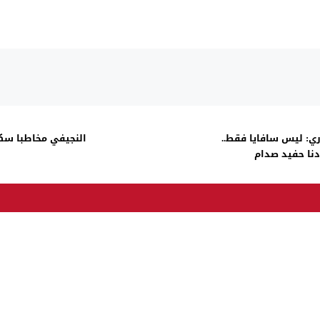
ي: ليس سافايا فقط..
النجيفي مخاطبا سكان
نا حفيد صدام