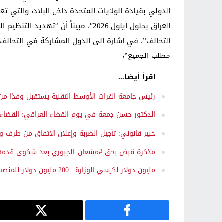
الدولي بقيادة الولايات المتحدة داخل البلاد، والتي
مطلب الجميع”،
اقرأ أيضا...
رئيس جامعة الفرات الأوسط التقنية يستقبل وفدًا من
الدكتور حسن جمعة في يوم القضاء العراقي: القضاء ص
خبير قانوني: تأجيل الضربة وإعلان الاتفاق من طرف و
مذكرة قبض بحق #مشعان_الجبوري بعد شكوى قدمها #محمد_الحلبوسي وف
مليون دولار لكرسي الوزارة.. 200 مليون دولار للمنصب السيادي – قصص عن تجارة المناصب