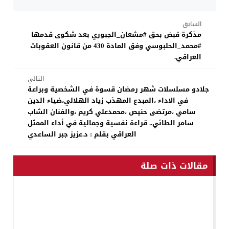
السابق
مذكرة قبض بحق #مشعان_الجبوري بعد شكوى قدمها
#محمد_الحلبوسي وفق المادة 430 من قانون العقوبات
العراقي.
التالي
جلادو مسلسلات شهر رمضان قسوة في الشخصية وبراعة
في الاداء ،المبدع المهذب زياد الهلالي،ضياء الدين
سامي ،مرتضى حنيص ،محمدعلي كريم ،والفنان الشاب
سامر الطائي.. قراءة نفسية وجمالية في أداء الممثل
العراقي بقلم : د.عزيز جبر الساعدي
مقالات ذات صلة