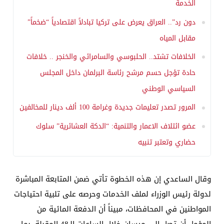
الخدمة
دون رد”.. العراق يعرض على تركيا تبادلاً اقتصادياً “ضخماً”
مقابل المياه
الخلافات تشتد.. الحلبوسي والسامرائي والخنجر .. خلافات
حادة تؤجل حسم مرشح رئاسة البرلمان داخل المجلس
السياسي الوطني
المرور تصدر تعليمات جديدة وغرامة 100 ألف دينار للمخالفين
عضو ائتلاف الاعمار والتنمية: “الدكة العشائرية” سلوك
حضاري وتعتبر تنبيه
وقال الساعدي إن هذه الخطوة تأتي ضمن المتابعة المباشرة
لدولة رئيس الوزراء لملف الخدمات وحرصه على تلبية احتياجات
المواطنين في المحافظات، مبيناً أن الدفعة المائية من
المؤمل أن تصل إلى ميسان خلال الساعات الـ48 المقبلة، بما