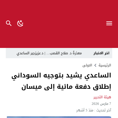
اخر الاخبار
معذرةً د. صلاح القصب… | د.عزيزجبر الساعدي
في لقاء يجمع صانع المحتوى العراقي علي عادل مع الدبلوماسي الأمريكي السابق جوي هود (Joey Hood)، السفير الأمريكي السابق لدى تونس،
الرئيسية
الاولى
الساعدي يشيد بتوجيه السوداني
العراق: لا تهديد على الحدود مع سوريا وتحركات القوات ا
إطلاق دفعة مائية إلى ميسان
بينهم ضابطان.. توقيف أربعة منتسبين بشرطة النجف بت
نفوق جماعي”.. تحذير من كارثة بيئية تهدد أهوار الجنوب
هيئة التحرير
7 مارس 2026
الإطاحة بمتهم وفق المادة 4 إرهاب بعد استدراجه من خارج العراق
آخر تحديث :
منذ 5 أشهر
لن ننتظر الموازنات.. وزير الصحة يمنح أولوية العقود للشر