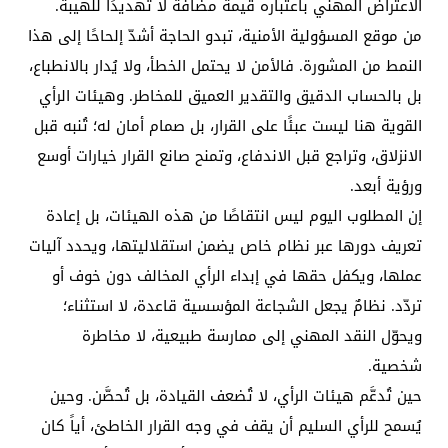
الاعتراض المهني باعتباره قيمة مضافة لا تهديدًا للهيبة.
من موقع المسؤولية الأمنية، تبدو الحاجة أشدّ إلحاحًا إلى هذا
النمط من المشورة. فالأمن لا يحتمل الخطأ، ولا يُدار بالانطباع،
بل بالحساب الدقيق والتقدير العميق للمخاطر. وهيئات الرأي
القوية هنا ليست عبئًا على القرار، بل صمام أمان له؛ تُنبه قبل
الانزلاق، وتراجع قبل الاندفاع، وتمنح صانع القرار خيارات أوسع
ورؤية أبعد.
إن المطلوب اليوم ليس انتقاصًا من هذه الهيئات، بل إعادة
تعريف دورها عبر نظام خاص يضمن استقلاليتها، ويحدد آليات
عملها، ويكفل حقها في إبداء الرأي المخالف دون خوف أو
تردّد. نظامٌ يجعل الشجاعة المؤسسية قاعدة، لا استثناء؛
ويحوّل النقد المهني إلى ممارسة طبيعية، لا مخاطرة
شخصية.
حين تُدعَّم هيئات الرأي، لا تُضعف القيادة، بل تُحصَّن. وحين
يُسمح للرأي السليم أن يقف في وجه القرار الخاطئ، أياً كان