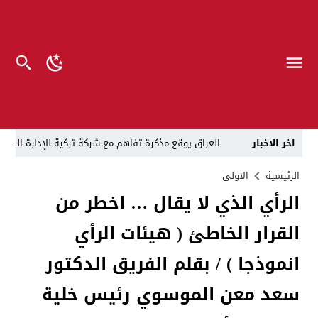
اخر الاخبار
العراق يوقع مذكرة تفاهم مع شركة تركية للإدارة الذكية 
الزيدي يفتش سيارات الشرطة والحشد ويلغي الطريق الع
الرئيسية
الاولى
الرأي الذي لا يقال … اخطر من
في ظل الازمة المالية الخانقة .. إدارة الدولة تتفق على تسمية 4 نواب لرئيس الوزراء, المندلاوي والخزعلي وتمي
القرار الخاطئ ( هيئات الرأي
تفكيك الفصائل العراقية “محوري” لواشنطن والصدام غير
قبل أن تبدأ القرعة.. الحج تحسم الجدل وتكشف موعد الإ
انموذجا ) / بقلم الفريق الدكتور
10 آلاف طن من النفايات يومياً.. بغداد تتجه للخصخصة وتحويل المخلفات إلى طاقة
سعد معن الموسوي رئيس خلية