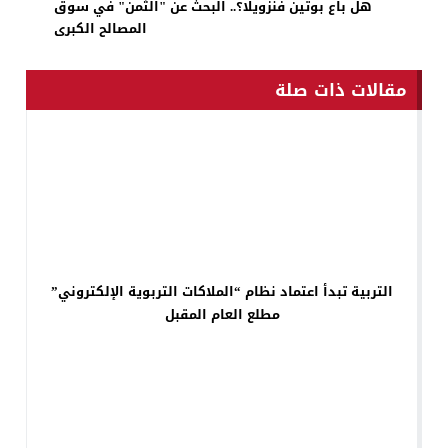
هل باع بوتين فنزويلا؟.. البحث عن "الثمن" في سوق
المصالح الكبرى
مقالات ذات صلة
التربية تبدأ اعتماد نظام “الملاكات التربوية الإلكتروني”
مطلع العام المقبل