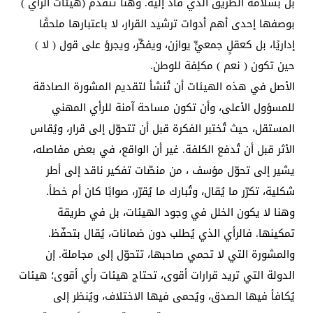
بل بسلامة الطريق الذي قاد إليه. وهنا تتقدّم (هيئات الرأي )
بوصفها إحدى أهم أدوات ترشيد القرار، لا باعتبارها ملحقًا
إداريًا، بل كعقلٍ جمعيٍّ يوازن، ويفكّر، ويجرؤ على قول ( لا )
حين تكون ( نعم ) مكلِفة للوطن.
الأصل في هذه الهيئات أن تُنشأ لتقديم المشورة الصادقة
للمسؤول الأعلى، وأن تكون مساحة آمنة للرأي المهني
المستقل، حيث تُختبر الفكرة قبل أن تتحوّل إلى قرار، ويُقاس
الأثر قبل أن تُدفع الكلفة. غير أن الواقع، في بعض مفاصله،
يشير إلى تحوّل مؤسف ، من منصّات تفكير ناقد إلى أطر
شكلية، تكرّر ما يُقال، وتُبارك ما يُقرّر، صوابًا كان أم خطأ.
وهنا لا يكون الخلل في وجود الهيئات، بل في طريقة
تمكينها. فالرأي الذي يُطلب دون ضمانات، يُقال بتحفّظ.
والمشورة التي لا تحمي صاحبها، تتحوّل إلى مجاملة. إن
الدولة التي تريد قرارات أقوى، تحتاج هيئات رأي أقوى؛ هيئات
يُكافأ فيها الصدق، ويُحمى فيها الاختلاف، ويُنظر إلى