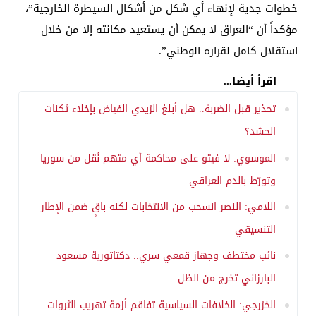
خطوات جدية لإنهاء أي شكل من أشكال السيطرة الخارجية”،
مؤكداً أن “العراق لا يمكن أن يستعيد مكانته إلا من خلال
استقلال كامل لقراره الوطني”.
اقرأ أيضا...
تحذير قبل الضربة.. هل أبلغ الزيدي الفياض بإخلاء ثكنات
الحشد؟
الموسوي: لا فيتو على محاكمة أي متهم نُقل من سوريا
وتورّط بالدم العراقي
اللامي: النصر انسحب من الانتخابات لكنه باقٍ ضمن الإطار
التنسيقي
نائب مختطف وجهاز قمعي سري.. دكتاتورية مسعود
البارزاني تخرج من الظل
الخزرجي: الخلافات السياسية تفاقم أزمة تهريب الثروات