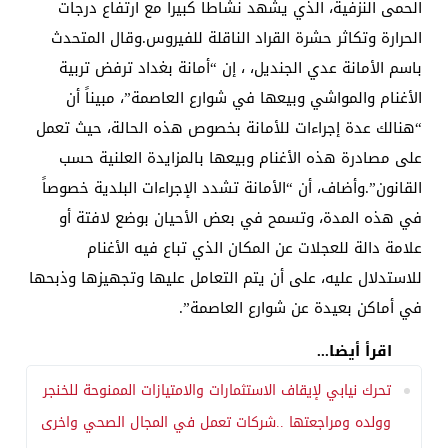
الحمى النزفية، الذي يشهد نشاطاً كبيراً مع ارتفاع درجات
الحرارة وتكاثر حشرة القراد الناقلة للفيروس.وقال المتحدث
باسم الأمانة عدي الجنديل، ، إن “أمانة بغداد ترفض تربية
الأغنام والمواشي وبيعها في شوارع العاصمة”، مبيناً أن
“هنالك عدة إجراءات للأمانة بخصوص هذه الحالة، حيث تعمل
على مصادرة هذه الأغنام وبيعها بالمزايدة العلنية حسب
القانون”.وأضاف، أن “الأمانة تشدد الإجراءات البلدية خصوصاً
في هذه المدة، وتسمح في بعض الأحيان بوضع لافتة أو
علامة دالة للعجلات عن المكان الذي تباع فيه الأغنام
للاستدلال عليه، على أن يتم التعامل عليها وتجهيزها وذبحها
في أماكن بعيدة عن شوارع العاصمة”.
اقرأ أيضا...
تحرك نيابي لإيقاف الاستثمارات والامتيازات الممنوحة للخنجر
وولده ومراجعتها ..شركات تعمل في المجال الصحي واخرى