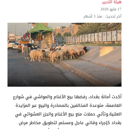
هيئة التحرير
الإعلام والاتصالات تتوعد بإجراءات قانونية: لا وكيل رسم
17 مايو 2026
آخر تحديث :
منذ 3 أشهر
أكدت أمانة بغداد، رفضها بيع الأغنام والمواشي في شوارع
العاصمة، متوعدة المخالفين بالمصادرة والبيع عبر المزايدة
العلنية.وتأتي حملات منع بيع الأغنام والجزر العشوائي في
بغداد كإجراء وقائي عاجل ومستمر لتطويق مخاطر مرض