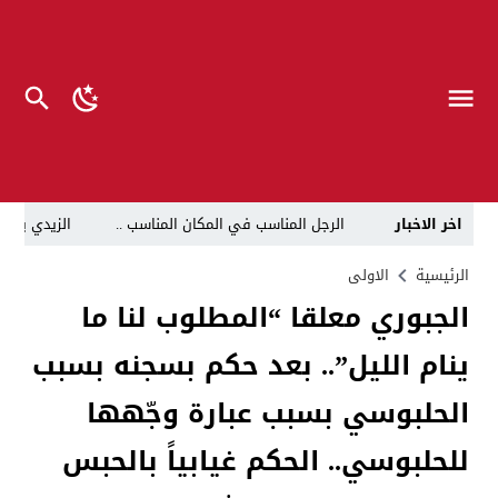
اخر الاخبار
الرجل المناسب في المكان المناسب ..
الزيدي يكلّ
قراءة نقدية في مرثية الوصل للكاتب عباس الزركاني….. د
الرئيسية
الاولى
الجبوري معلقا “المطلوب لنا ما
تحت عنوان “أقلام للمأجورين وسقوط في فخ الإفلاس الإع
ينام الليل”.. بعد حكم بسجنه بسبب
في لقاء يجمع صانع المحتوى العراقي علي عادل مع الدبلوماسي الأمريكي السابق جوي هود (Joey Hood)، السفير الأمريكي السابق لدى تونس،
العراق: لا تهديد على الحدود مع سوريا وتحركات القوات ا
الحلبوسي بسبب عبارة وجّهها
بينهم ضابطان.. توقيف أربعة منتسبين بشرطة النجف بت
للحلبوسي.. الحكم غيابياً بالحبس
نفوق جماعي”.. تحذير من كارثة بيئية تهدد أهوار الجنوب