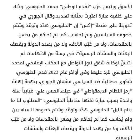
الأسبق ورئيس حزب “تقدم الوطني” محمد الحلبوسي؛ وذلك
على خلفية عبارة اعتبرت بمثابة تهديد.وقال الجبوري في
تدوينة على منصة “إكس” إن “الحلبوسي هدّد وتوعّد وشتم
خصومه السياسيين ولم يُحاسب، كما لم يُحاكم من يطعن
بالمقدسات، ولا من غيّب الآلاف، ولا من يهدد الدولة ويقصف
البعثات والمنشآت الرسمية”، في جملة من الاتهامات لم
يتسنّ لوكالة شفق نيوز التواصل مع المكتب الإعلامي لمحمد
الحلبوسي للرد عليها.وفي أواخر عام 2023 قدم الحلبوسي،
شكوى قضائية ضد السياسي مشعان الجبوري، بتهمة إهانة
“رمز النظام الديمقراطي” في حينهاالحبس عني غيابياً سنة
واحدة بسبب عبارة قلتها مخاطباً الحلبوسي: “المطلوب لنا ما
ينام الليل” الحلبوسي هدّد وتوعّد وشتم خصومه السياسيين
ولم يُحاسب كما لم يُحاكم من يطعن بالمقدسات ولا من غيّب
الآلاف ولا من يهدد الدولة ويقصف البعثات والمنشآت
الرسمية.