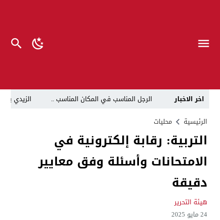
اخر الاخبار
الرجل المناسب في المكان المناسب ..
الزيدي يكلّ
قراءة نقدية في مرثية الوصل للكاتب عباس الزركاني….. د
الرئيسية
محليات
التربية: رقابة إلكترونية في
تحت عنوان “أقلام للمأجورين وسقوط في فخ الإفلاس الإع
الامتحانات وأسئلة وفق معايير
في لقاء يجمع صانع المحتوى العراقي علي عادل مع الدبلوماسي الأمريكي السابق جوي هود (Joey Hood)، السفير الأمريكي السابق لدى تونس،
العراق: لا تهديد على الحدود مع سوريا وتحركات القوات ا
دقيقة
بينهم ضابطان.. توقيف أربعة منتسبين بشرطة النجف بت
هيئة التحرير
نفوق جماعي”.. تحذير من كارثة بيئية تهدد أهوار الجنوب
24 مايو 2025