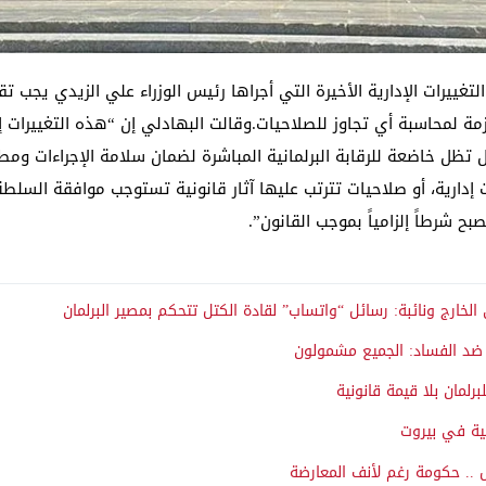
غييرات الإدارية الأخيرة التي أجراها رئيس الوزراء علي الزيدي يجب تقيي
زمة لمحاسبة أي تجاوز للصلاحيات.وقالت البهادلي إن “هذه التغييرات إ
ل تظل خاضعة للرقابة البرلمانية المباشرة لضمان سلامة الإجراءات ومط
ارية، أو صلاحيات تترتب عليها آثار قانونية تستوجب موافقة السلطة ا
 شرطاً إلزامياً بموجب القانون”.
الخارج ونائبة: رسائل “واتساب” لقادة الكتل تتحكم بمصير البرلمان
ة ضد الفساد: الجميع مشمولون
برلمان بلا قيمة قانونية
ية في بيروت
 .. حكومة رغم لأنف المعارضة