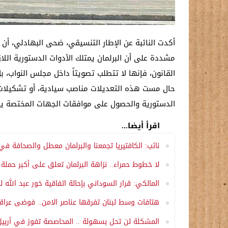
أكدت النائبة عن الإطار التنسيقي، ضحى البهادلي، أن الت
مشددة على أن البرلمان يمتلك الأدوات الدستورية اللا
القانون، فإنها لا تتطلب تصويتاً داخل مجلس النواب، ب
حال مست هذه التعديلات مناصب سيادية، أو تشكيلات إد
الدستورية والحصول على موافقات الجهات المختصة يصبح
اقرأ أيضا...
نائب: الكافتيريا تجمعنا والبرلمان معطل والصحافة في 
لا خطوط حمراء.. نزاهة البرلمان تعلق على أكبر حمل
المالكي: قرار السوداني بإحالة اتفاقية خور عبد الله لل
هتافات وسط لبنان تفرقها عناصر الامن.. فوضى عراق
المشكلة لن تحل بسهولة .. المحاصصة تفوز في أربيل