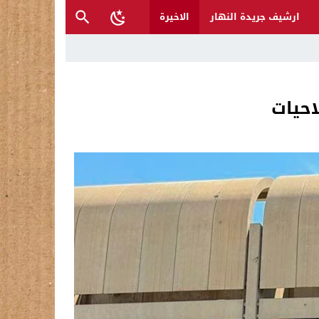
ارشيف جريدة النهار
الاخيرة
احيات
ح القصب… | د.عزيزجبر الساعدي
ل تغرق قرى شمال نينوى والأهالي يستغيثون