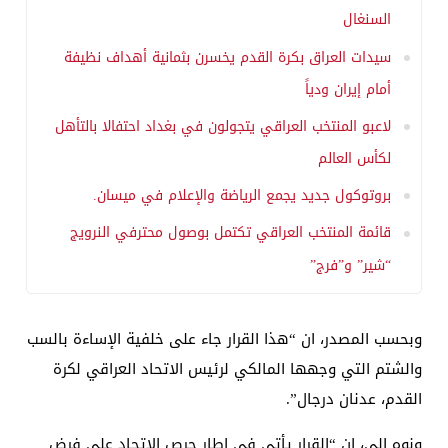
السنغال
سيدات العراق بكرة القدم يخسرن بثمانية أهداف نظيفة
أمام إيران ودياً
لاعبو المنتخب العراقي يتجولون في بغداد احتفالا بالتأهل
لكأس العالم
بروتوكول جديد يجمع الرياضة والإعلام في ميسان.
قائمة المنتخب العراقي تكتمل بوصول محترفي النرويج
“شير” و”فرج”
وبحسب المصدر، ان “هذا القرار جاء على خلفية الإساءة بالسب
والشتم التي وجهها المالكي لرئيس الاتحاد العراقي لكرة
القدم، عدنان درجال”.
ونوه الى، ان “القرار يأتي في إطار حرص الاتحاد على فرض