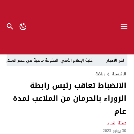
اخر الاخبار
خلية الإعلام الأمني: الحكومة ماضية في حصر السلاح بيد
الرجل المناسب في المكان المناسب ..
الزيدي يكلّ
الرئيسية
رياضة
الانضباط تعاقب رئيس رابطة
قراءة نقدية في مرثية الوصل للكاتب عباس الزركاني….. د
الزوراء بالحرمان من الملاعب لمدة
تحت عنوان “أقلام للمأجورين وسقوط في فخ الإفلاس الإع
في لقاء يجمع صانع المحتوى العراقي علي عادل مع الدبلوماسي الأمريكي السابق جوي هود (Joey Hood)، السفير الأمريكي السابق لدى تونس،
عام
العراق: لا تهديد على الحدود مع سوريا وتحركات القوات ا
هيئة التحرير
بينهم ضابطان.. توقيف أربعة منتسبين بشرطة النجف بت
30 يونيو 2025