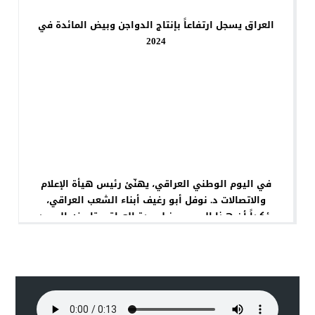
العراق يسجل ارتفاعاً بإنتاج الدواجن وبيض المائدة في
2024
في اليوم الوطني العراقي، يهنّئ رئيس هيأة الإعلام
والاتصالات د. نوفل أبو رغيف أبناء الشعب العراقي،
مؤكداً أن هذا اليوم يرمز لوحدة العراق وتاريخه المجيد،
ولإرادته المتجددة في البناء والازدهار. كل عامٍ وعراقنا
العظيم بعزٍّ وسلام #هيأة_الإعلام_والاتصالات
#د_نوفل_أبورغيف #اليوم_الوطني_العراقي