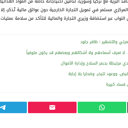
افذ البرية مع تركيا وسوريا، لتأمين احتياجاته خاصة من المواد الغذائي
لمركزي مستمر في تمويل التجارة الخارجية دون عوائق مالية تُذكر، إلا 
النواب عبر استضافة وزيري التجارة والمالية للتأكد من سلامة عمليات ا
لمرئي والتشهير / ظافر جلود
دي مرتبطة بحصر السلاح وإدارة الأموال
بض، ووعود تتبخر، وضحايا بلا إجابة
 فساد كبيرة