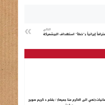
التالي
رافاً إيرانياً بـ"خطأ" استهداف البيشمركة
نيات:(نعي الى الاكرم منا جميعا) / بقلم د كريم صويح