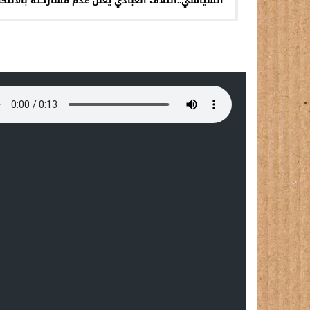
السياسي..ائتلاف العبادي يعلن عدم مشاركته بالانتخا