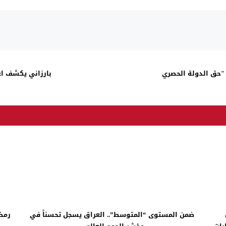
 "حق الدولة الحصري
بارزاني يكشف اعت
ضمن المستوى “المتوسط”.. العراق يسجل تحسناً في
رمضا