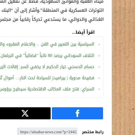
ميناء العقبة والموانئ السعودية، فضلاً عن تفعيل المن
التوترات العسكرية في المنطقة”.وأشار إلى أن “البنك ا
الغذائي والدوائي، ما يستدعي تحركاً رقابياً من مجلس 
اقرأ أيضا...
السياسية بين التعبير في الفن .. والاعلام المقروء وا
ائتلاف السوداني يرصد 80 نائباً “فضائياً” في البرلمان.. لا نعرف أسماءهم ولا أشكالهم وبعضهم قد يكون متوفياً
حسام الحسني..تيار الحكيم لا يخفي السر: إقالات الزي
فضيحة مدوية | بيراميدز للسياحة تحت النار… أموال تُق
السراي: فتح ملف المكاتب الاقتصادية سيطيح برؤوس
رابط مختصر