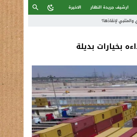
ارشيف جريدة النهار
الاخيرة
 والمتنبي لإنقاذها؟
اءه بخيارات بديلة
ح القصب… | د.عزيزجبر الساعدي