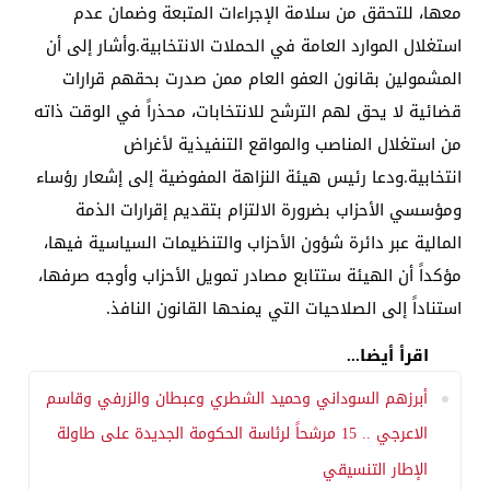
معها، للتحقق من سلامة الإجراءات المتبعة وضمان عدم
استغلال الموارد العامة في الحملات الانتخابية.وأشار إلى أن
المشمولين بقانون العفو العام ممن صدرت بحقهم قرارات
قضائية لا يحق لهم الترشح للانتخابات، محذراً في الوقت ذاته
من استغلال المناصب والمواقع التنفيذية لأغراض
انتخابية.ودعا رئيس هيئة النزاهة المفوضية إلى إشعار رؤساء
ومؤسسي الأحزاب بضرورة الالتزام بتقديم إقرارات الذمة
المالية عبر دائرة شؤون الأحزاب والتنظيمات السياسية فيها،
مؤكداً أن الهيئة ستتابع مصادر تمويل الأحزاب وأوجه صرفها،
استناداً إلى الصلاحيات التي يمنحها القانون النافذ.
اقرأ أيضا...
أبرزهم السوداني وحميد الشطري وعبطان والزرفي وقاسم
الاعرجي .. 15 مرشحاً لرئاسة الحكومة الجديدة على طاولة
الإطار التنسيقي