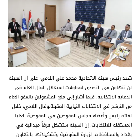
د. حسن جمعة يهنئ الأستاذ كريم حمادي برئاسة نادي الك
شدد رئيس هيئة الاتحادية محمد علي اللامي، على أن الهيئة
لن تتهاون في التصدي لمحاولات استغلال المال العام في
الدعاية الانتخابية، فيما أشار إلى منع المشمولين بالعفو العام
من الترشح في الانتخابات النيابية المقبلة.وقال اللامي، خلال
لقائه رئيس وأعضاء مجلس المفوضين في المفوضية العليا
المستقلة للانتخابات، إن الهيئة ستشكل فرقاً ميدانية في
بغداد والمحافظات، لزيارة المفوضية وتشكيلاتها بالتعاون