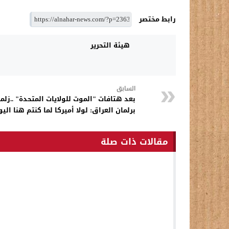
رابط مختصر
هيئة التحرير
السابق
بعد هتافات "الموت للولايات المتحدة" ..زلم
برلمان العراق: لولا أميركا لما كنتم هنا اليو
مقالات ذات صلة