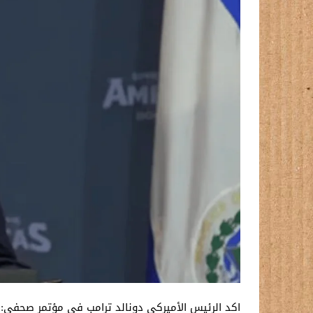
اكد الرئيس الأميركي دونالد ترامب في مؤتمر صحفي: ا