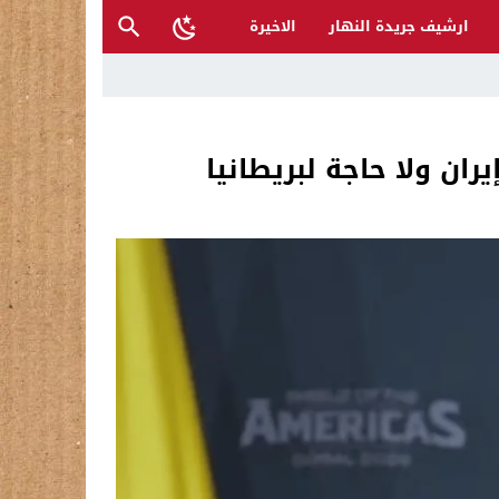
ارشيف جريدة النهار
الاخيرة
ان ولا حاجة لبريطانيا
ح القصب… | د.عزيزجبر الساعدي
ل تغرق قرى شمال نينوى والأهالي يستغيثون