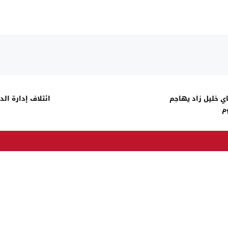
اي خليل زاد يهاجم
ائتلاف إدارة ال
م