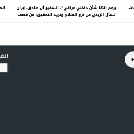
يم طلبات
برغم انها شأن داخلي عراقي”، السفير آل صادق..إيران
تسأل الزيدي عن نزع السلاح وتريد التحقيق: من قصف
الخليج عبر العراق؟
انضم