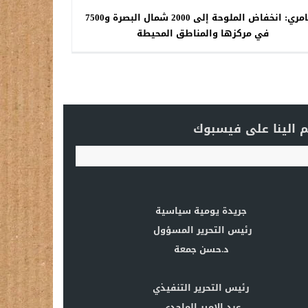
العامري: انخفاض الملوحة إلى 2000 شمال البصرة و7500
في مركزها والمناطق المحيطة
 الينا على فيسبوك
جريدة يومية سياسية
رئيس التحرير المسؤول
د.حسن جمعة
رئيس التحرير التنفيذي
عبد الامير الماجدي