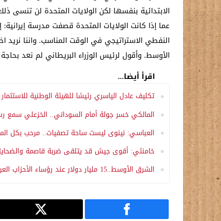
الابتدائية بنفسها لكن الولايات المتحدة لن تنسى ذلك 
عما إذا كانت الولايات المتحدة قصفت مدرسة إيرانية:
النفطي الاستراتيجي في الوقت المناسب. واننا نريد اخ
الأوسط. وأقول لرئيس الوزراء البريطاني لم نعد بحاجة 
اقرأ أيضا...
تكليف عادل الياسري رئيسًا للهيئة الوطنية للاستثمار
المالكي خسر جولة أمام السوداني.. الخزعلي سمع رس
العباسي: نينوى ليست ساحة تصفيات.. مرحب بكل الم
خامنئي: أقوى جيش قد يتلقى ضربة قاصمة والضحايا ش
الشرق الأوسط..15 مليار دولار عند رؤساء الأحزاب العراقية.. لندن تحسب خوارزمية المكاتب الاقتصادية