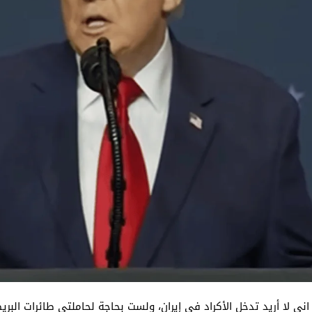
ني لا أريد تدخل الأكراد في إيران، ولست بحاجة لحاملتي طائرات الب