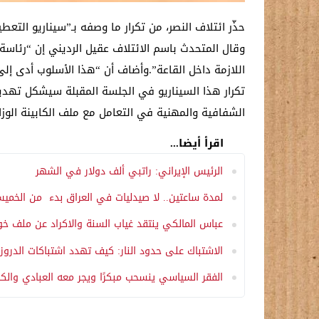
حذّر ائتلاف النصر، من تكرار ما وصفه بـ”سيناريو التع
وقال المتحدث باسم الائتلاف عقيل الرديني إن “رئاسة 
اللازمة داخل القاعة”.وأضاف أن “هذا الأسلوب أدى إلى
تكرار هذا السيناريو في الجلسة المقبلة سيشكل تهديد
الشفافية والمهنية في التعامل مع ملف الكابينة الوزا
اقرأ أيضا...
الرئيس الإيراني: راتبي ألف دولار في الشهر
لمدة ساعتين.. لا صيدليات في العراق بدء من الخمي
عباس المالكي ينتقد غياب السنة والاكراد عن ملف خور
الاشتباك على حدود النار: كيف تهدد اشتباكات الدروز
الفقر السياسي ينسحب مبكرًا ويجر معه العبادي والكا