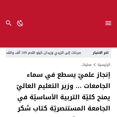
اخر الاخبار
صرخات إلى الزيدي وزيدان..كيلو اللحم 100 ألف والقداحة 5 آلاف في سجون العراق.. تظاهرة العوائل وسط بغداد
الناطق العسكري لا يزعل من أبو فدك.. اللواء النعمان: 
الرئيسية
محليات
إنجاز علميّ يسطع في سماء
“لحين تسمية وزرائها”..الزيدي يوجه وكلاء الوزارات الشا
الجامعات … وزير التعليم العاليّ
مسيّرات إيرانية تستهدف مقرات حزب معارض كردي قرب ا
القضاء يطيح بموظفين ومعقبين في بلدية الناصرية بحوزت
يمنح كليّة التربية الأساسيّة في
الإعلام والاتصالات تتوعد بإجراءات قانونية: لا وكيل رسم
الجامعة المستنصريّة كتاب شكر
ذي قار.. انطلاق عملية لاعتقال أكثر من 20 شخصاً في البلدية والتسجيل العقاري