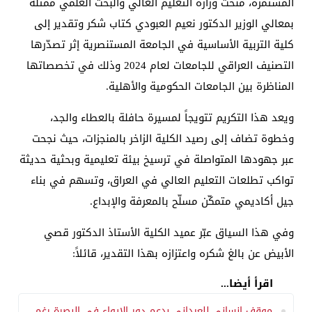
المستمرة، منحت وزارة التعليم العالي والبحث العلمي ممثلة
بمعالي الوزير الدكتور نعيم العبودي كتاب شكر وتقدير إلى
كلية التربية الأساسية في الجامعة المستنصرية إثر تصدّرها
التصنيف العراقي للجامعات لعام 2024 وذلك في تخصصاتها
المناظرة بين الجامعات الحكومية والأهلية.
ويعد هذا التكريم تتويجاً لمسيرة حافلة بالعطاء والجد،
وخطوة تضاف إلى رصيد الكلية الزاخر بالمنجزات، حيث نجحت
عبر جهودها المتواصلة في ترسيخ بيئة تعليمية وبحثية حديثة
تواكب تطلعات التعليم العالي في العراق، وتسهم في بناء
جيل أكاديمي متمكّن مسلّح بالمعرفة والإبداع.
وفي هذا السياق عبّر عميد الكلية الأستاذ الدكتور قصي
الأبيض عن بالغ شكره واعتزازه بهذا التقدير، قائلاً:
اقرأ أيضا...
موقف إنساني للعیداني بدعم دور الإيواء في البصرة رغم