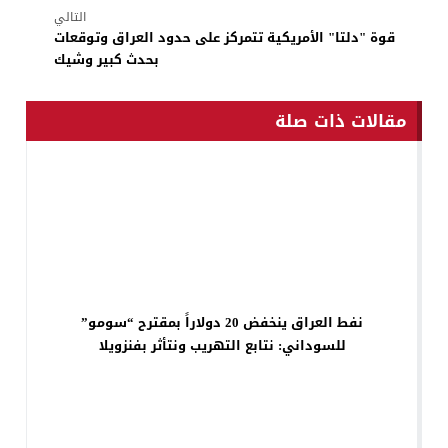
التالي
قوة "دلتا" الأمريكية تتمركز على حدود العراق وتوقعات
بحدث كبير وشيك
مقالات ذات صلة
نفط العراق ينخفض 20 دولاراً بمقترح “سومو”
للسوداني: نتابع التهريب ونتأثر بفنزويلا