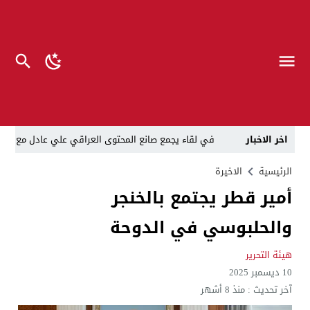
اخر الاخبار
في لقاء يجمع صانع المحتوى العراقي علي عادل مع الدبلوماسي الأمريكي السابق جوي هود (Joey Hood)، السفير الأمريكي السابق لدى تونس،
العراق: لا تهديد على الحدود مع سوريا وتحركات القوات ا
الرئيسية
الاخيرة
أمير قطر يجتمع بالخنجر
بينهم ضابطان.. توقيف أربعة منتسبين بشرطة النجف بت
والحلبوسي في الدوحة
نفوق جماعي”.. تحذير من كارثة بيئية تهدد أهوار الجنوب
الإطاحة بمتهم وفق المادة 4 إرهاب بعد استدراجه من خارج العراق
هيئة التحرير
10 ديسمبر 2025
لن ننتظر الموازنات.. وزير الصحة يمنح أولوية العقود للشر
آخر تحديث :
منذ 8 أشهر
العلاج بعد المرض مكلف”..رئيس الوزراء لديوان الرقابة المال