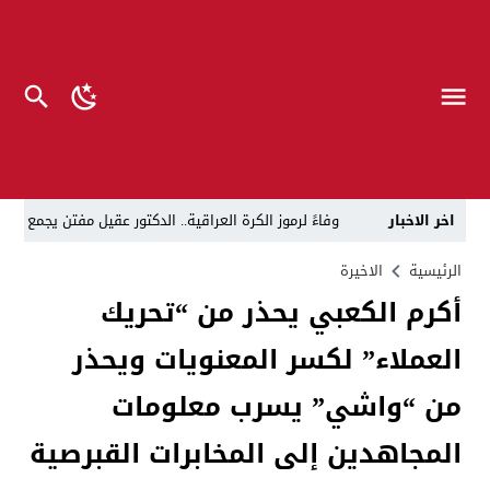
اخر الاخبار
وفاءً لرموز الكرة العراقية.. الدكتور عقيل مفتن يجمع
رئيس الوزراء يوجه بتعطيل الدوام الرسمي في المؤسسات ا
الرئيسية
الاخيرة
أكرم الكعبي يحذر من “تحريك
د. حسن جمعة يهنئ الأستاذ كريم حمادي برئاسة نادي الك
العملاء” لكسر المعنويات ويحذر
خلية الإعلام الأمني: الحكومة ماضية في حصر السلاح بيد
الرجل المناسب في المكان المناسب ..
الزيدي يكلّ
من “واشي” يسرب معلومات
قراءة نقدية في مرثية الوصل للكاتب عباس الزركاني….. د
المجاهدين إلى المخابرات القبرصية
تحت عنوان “أقلام للمأجورين وسقوط في فخ الإفلاس الإع