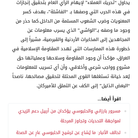
يحاول “تحريك العملاء” لإيهام الرأي العام بتحقيق إنجازات
في هذه الحرب التي وصفها بـ “الفاشلة”، بهدف كسر
المعنويات وضرب الشعوب المسلمة من الداخل.كما حذر من
وجود ما وصفه بـ”الواشي” الذي يسرب معلومات عن
المجاهدين إلى المخابرات الأردنية والقبرصية، مشيراً إلى
خطورة هذه الممارسات التي تهدد المقاومة الإسلامية في
العراق، مؤكداً أن وجود المقاومة وسلاحها وعملياتها حق
مشروع وواجب شرعي وأخلاقي، وأن أي تسريب للمعلومات
يُعد خيانة تستغلها القوى المحتلة لتحقيق مصالحها، ناصحاً
“البعض الذليل” إلى الكف عن التملق للأميركان.
اقرأ أيضا...
مسرور بارزاني والحلبوسي يؤكدان من أربيل دعم الزيدي
لمواجهة التحديات وتجاوز المرحلة
تحالف الأنبار: ما يُشاع عن ترشيح الحلبوسي عارٍ عن الصحة