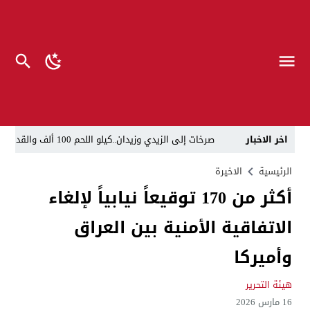
اخر الاخبار
صرخات إلى الزيدي وزيدان..كيلو اللحم 100 ألف والقداحة 5 آلاف في سجون العراق.. تظاهرة العوائل وسط بغداد
الناطق العسكري لا يزعل من أبو فدك.. اللواء النعمان: 
الرئيسية
الاخيرة
أكثر من 170 توقيعاً نيابياً لإلغاء
“لحين تسمية وزرائها”..الزيدي يوجه وكلاء الوزارات الشا
الاتفاقية الأمنية بين العراق
مسيّرات إيرانية تستهدف مقرات حزب معارض كردي قرب ا
القضاء يطيح بموظفين ومعقبين في بلدية الناصرية بحوزت
وأميركا
الإعلام والاتصالات تتوعد بإجراءات قانونية: لا وكيل رسم
هيئة التحرير
ذي قار.. انطلاق عملية لاعتقال أكثر من 20 شخصاً في البلدية والتسجيل العقاري
16 مارس 2026