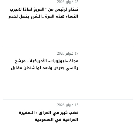
25 فبراير 2026
نحتاج لرئيس من “المريخ لماذا لانجرب
النساء هذه المرة ..الشرع يتصل لدعم
الشطري والإطار تحول إلى محورين
ومعهم اطراف سنية
17 فبراير 2026
مجلة «نيوزويك» الأمريكية .. مرشح
رئاسي يعرض ولاءه لواشنطن مقابل
دعم سياسي يهدد استقلال القرار
العراقي
15 فبراير 2026
غضب كبير في العراق / السفيرة
العراقية في السعودية