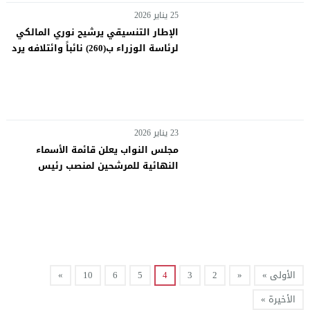
25 يناير 2026
الإطار التنسيقي يرشيح نوري المالكي
لرئاسة الوزراء ب(260) نائباً وائتلافه يرد
على الرفض السني: احترموا رأي الشيعة
أو قاطعوا الحكومة
23 يناير 2026
مجلس النواب يعلن قائمة الأسماء
النهائية للمرشحين لمنصب رئيس
الجمهورية
الأولى »
«
2
3
4
5
6
10
»
الأخيرة »