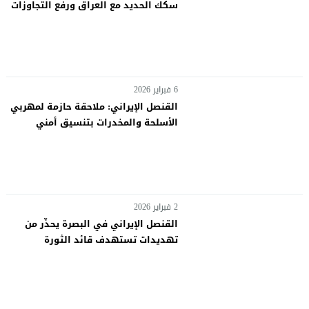
سكك الحديد مع العراق ورفع التجاوزات
وإزالة الألغام من مساره
6 فبراير 2026
القنصل الإيراني: ملاحقة حازمة لمهربي
الأسلحة والمخدرات بتنسيق أمني
عراقي–إيراني عالي المستوى
2 فبراير 2026
القنصل الإيراني في البصرة يحذّر من
تهديدات تستهدف قائد الثورة
الإسلامية الإيرانية