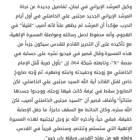
وكيل المرشد الإيراني في لبنان، تفاصيل جديدة عن نجاة
المرشد الإيراني الجديد مجتبى علي الخامنئي في أول أيام
الحرب، مؤكداً أن المرشد لم يظهر علناً لأنه أصيب “قليلاً” في
الهجوم، وأنه محفوظ لحمل رسالته ومواصلة المسيرة الإلهية،
مع تأكيده على أن التحرير القادم للقدس سيكون جزءاً من
هذه المسيرة.وقال قصير في فيديو نشره على حسابه في
منصة “X”، وتابعته شبكة 964، إن “بأول ضربة قُتل الإمام
الخامنئي مع زوجته وحفيدته وابنته وصهره، ثم وُجه صاروخ
خاص لقتل القائد آية الله السيد مجتبى علي الخامنئي، لكن
الصاروخ سقط في غرفة كانت فيها زوجته، ووجدوا جسدها
متناثراً”.وأضاف قصير أن “السيد مجتبى الخامنئي أصيب، لكن
الله ستره، وكان الحائط مع السقف حاجزاً، ما جعل الإصابة
خفيفة، فبقي حياً، وأدخره الله عز وجل ليجتبيه لهذه المسيرة
الإلهية التي ستستمر وتنتصر، وسنصلي قريباً في القدس،
ولعله هو من يفتح القدس ويقلع باب خيبر”.