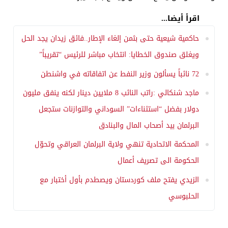
اقرأ أيضا...
حاكمية شيعية حتى بثمن إلغاء الإطار..فائق زيدان يجد الحل
ويغلق صندوق الخطايا: انتخاب مباشر للرئيس “تقريباً”
72 نائباً يسألون وزير النفط عن اتفاقاته في واشنطن
ماجد شنكالي :راتب النائب 8 ملايين دينار لكنه ينفق مليون
دولار بفضل “استثناءات” السوداني والتوازنات ستجعل
البرلمان بيد أصحاب المال والبنادق
المحكمة الاتحادية تنهي ولاية البرلمان العراقي وتحوّل
الحكومة الى تصريف أعمال
الزيدي يفتح ملف كوردستان ويصطدم بأول أختبار مع
الحلبوسي