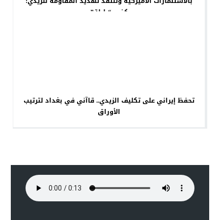
بالاستثمارات الأميركية وتنتقد تهديد المقاومة للزيدي:
كفى “بلبلة”
تحفظ إيراني على تكليف الزيدي.. قاآني في بغداد لترتيب
الأوراق