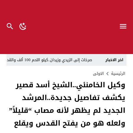
اخر الاخبار
صرخات إلى الزيدي وزيدان..كيلو اللحم 100 ألف والقداحة 5 آلاف في سجون العراق.. تظاهرة العوائل وسط بغداد
الناطق العسكري لا يزعل من أبو فدك.. اللواء النعمان: 
الرئيسية
الاولى
وكيل الخامنئي..الشيخ أسد قصير
“لحين تسمية وزرائها”..الزيدي يوجه وكلاء الوزارات الشا
يكشف تفاصيل جديدة..المرشد
مسيّرات إيرانية تستهدف مقرات حزب معارض كردي قرب ا
القضاء يطيح بموظفين ومعقبين في بلدية الناصرية بحوزت
الجديد لم يظهر لأنه مصاب “قليلاً”
الإعلام والاتصالات تتوعد بإجراءات قانونية: لا وكيل رسم
ولعله هو من يفتح القدس ويقلع
ذي قار.. انطلاق عملية لاعتقال أكثر من 20 شخصاً في البلدية والتسجيل العقاري