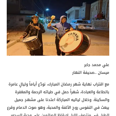
علي محمد جابر
ميسان ..صحيفة النهار
مع اقتراب نهاية شهر رمضان المبارك، نودّع أياماً وليالٍ عامرة
بالطاعة والعبادة، شهراً حمل في طياته الرحمة والمغفرة
والسكينة. وخلال لياليه المباركة اعتدنا على مشهدٍ جميل
يبعث في النفوس روح الألفة والمحبة، وهو صوت الدمام وقرع
الطبل في منتصف الليل لإيقاظ الصائمين على وجبة السحور.