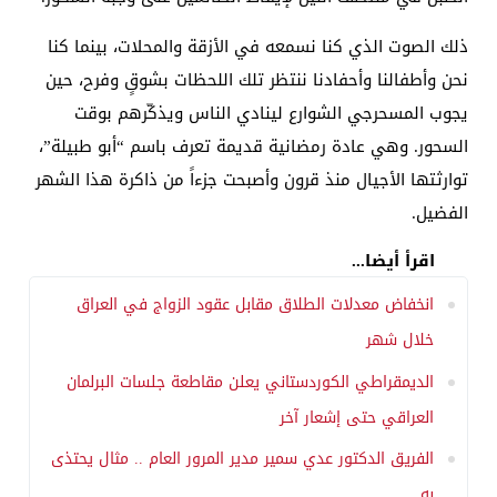
ذلك الصوت الذي كنا نسمعه في الأزقة والمحلات، بينما كنا
نحن وأطفالنا وأحفادنا ننتظر تلك اللحظات بشوقٍ وفرح، حين
يجوب المسحرجي الشوارع لينادي الناس ويذكّرهم بوقت
السحور. وهي عادة رمضانية قديمة تعرف باسم “أبو طبيلة”،
توارثتها الأجيال منذ قرون وأصبحت جزءاً من ذاكرة هذا الشهر
الفضيل.
اقرأ أيضا...
انخفاض معدلات الطلاق مقابل عقود الزواج في العراق
خلال شهر
الديمقراطي الكوردستاني يعلن مقاطعة جلسات البرلمان
العراقي حتى إشعار آخر
الفريق الدكتور عدي سمير مدير المرور العام .. مثال يحتذى
به